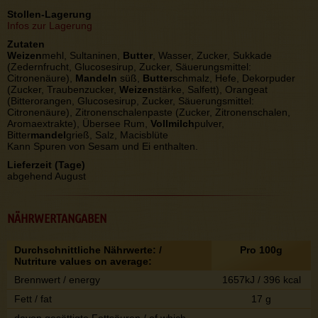
Stollen-Lagerung
Infos zur Lagerung
Zutaten
Weizen
mehl, Sultaninen,
Butter
, Wasser, Zucker, Sukkade
(Zedernfrucht, Glucosesirup, Zucker, Säuerungsmittel:
Citronenäure),
Mandeln
süß,
Butter
schmalz, Hefe, Dekorpuder
(Zucker, Traubenzucker,
Weizen
stärke, Salfett), Orangeat
(Bitterorangen, Glucosesirup, Zucker, Säuerungsmittel:
Citronenäure), Zitronenschalenpaste (Zucker, Zitronenschalen,
Aromaextrakte), Übersee Rum,
Vollmilch
pulver,
Bitter
mandel
grieß, Salz, Macisblüte
Kann Spuren von Sesam und Ei enthalten.
Lieferzeit (Tage)
abgehend August
NÄHRWERTANGABEN
Durchschnittliche Nährwerte: /
Pro 100g
Nutriture values on average:
Brennwert / energy
1657kJ / 396 kcal
Fett / fat
17 g
davon gesättigte Fettsäuren / of which