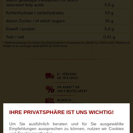
saturated fatty acids
9,5 g
Kohlenhydrate / carbohydrates
53 g
davon Zucker / of which sugars
35 g
Eiweiß / protein
5,4 g
Salz / salt
0,41 g
* Referenzmenge für einen durchschnittlichen Erwachsenen (8400 kj/ 2000 kcal)./ Reference
intake of an average adult (8400 kj/ 2000 kcal).
IHRE PRIVATSPHÄRE IST UNS WICHTIG!
Um Sie ausführlich beraten und für Sie ausgewählte
Empfehlungen aussprechen zu können, nutzen wir Cookies