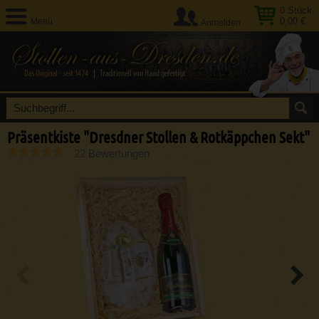
0
Stück
0,00 €
Menü
Anmelden
Präsentkiste "Dresdner Stollen & Rotkäppchen Sekt"
22 Bewertungen