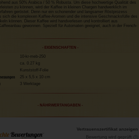
tehend aus 50% Arabica / 50 % Robusta. Um diese hochwertige Qualität des
leisten zu können, wird der Kaffee in kleinen Chargen handwerklich im
rfahren geröstet. Denn nur ein schonender und langsamer Röstprozess
ss sich die komplexen Kaffee-Aromen und die intensive Geschmacksfülle des
keln können. Dieser Kaffee wird handverlesen und kontrolliert aus
affeeanbau gewonnen. Speziell für Automaten geeignet, auch in der French-
- EIGENSCHAFTEN -
10-kr-meb-250
ca. 0.27 kg
Kunststoff-Folie
messungen
25 x 5,5 x 10 cm
)
3 Werktage
- NÄHRWERTANGABEN -
Vertrauenszertifikat anzeigen
Bewertung wird geprüft