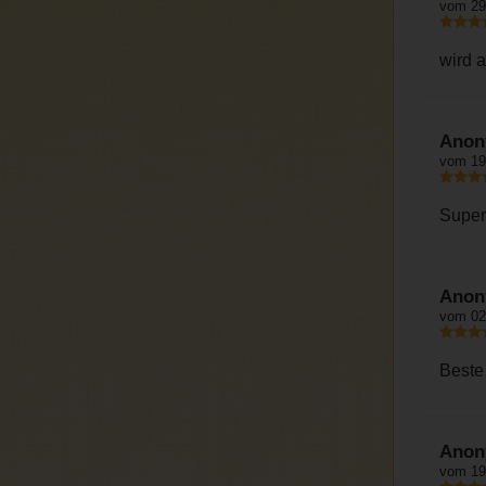
vom 29
wird a
Anon
vom 19
Super
Anon
vom 02
Beste 
Anon
vom 19