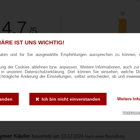
33
4.7
/5
7
ÄRE IST UNS WICHTIG!
1
1
0
Basierend auf 35
1
2
3
4
5
raten und für Sie ausgewählte Empfehlungen aussprechen zu können, 
undenbewertungen
ng der Cookies ablehnen bzw. anpassen. Weitere Informationen, auch zur
ie in unserern Datenschutzerklärung. Dort können Sie einsehen, welche D
Bewertungen sortieren nach:
achträgliche Änderung der Einstellungen, selbst entscheiden, ob und inwiew
t Z.
bewertete am 11.12.2025
Nach einer Bestellung vom 09.11.2025
tanden
Ich bin nicht einverstanden
Weitere Inf
5/5
Impress
ckt gut.
ymer Käufer
bewertete am 13.12.2024
Nach einer Bestellung