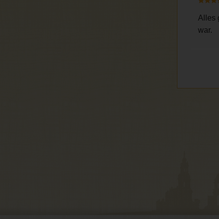
Alles
war.