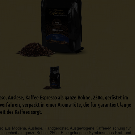
sso, Auslese, Kaffee Espresso als ganze Bohne, 250g, geröstet im
erfahren, verpackt in einer Aroma-Tüte, die für garantiert lange
it des Kaffees sorgt.
so aus Modena, Auslese, Handgeröstet, Ausgewogene Kaffee-Mischung für
elegenheit als ganze Bohne, 250g. Eine gelungene Symbiose aus Kraft und