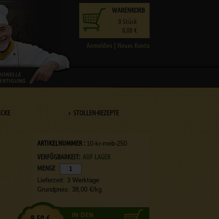
WARENKORB
0
Stück
0,00 €
Anmelden
|
Neues Konto
ECKE
› STOLLEN-REZEPTE
ARTIKELNUMMER :
10-kr-meb-250
VERFÜGBARKEIT:
AUF LAGER
MENGE
Lieferzeit: 3 Werktage
Grundpreis: 38,00 €/kg
9,50 €