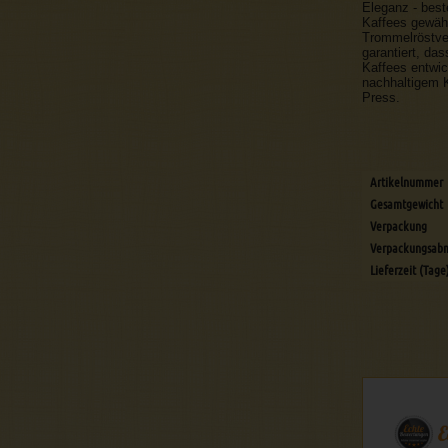
Eleganz - bes
Kaffees gewähr
Trommelröstve
garantiert, da
Kaffees entwic
nachhaltigem K
Press.
Artikelnummer
Gesamtgewicht
Verpackung
Verpackungsab
Lieferzeit (Tage