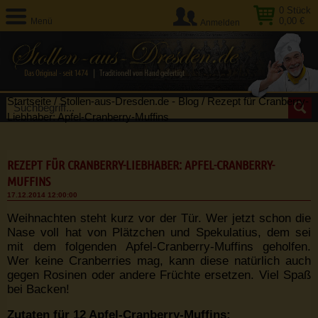
0
Stück
0,00 €
Menü
Anmelden
Startseite
/
Stollen-aus-Dresden.de - Blog
/
Rezept für Cranberry-
Liebhaber: Apfel-Cranberry-Muffins
REZEPT FÜR CRANBERRY-LIEBHABER: APFEL-CRANBERRY-
MUFFINS
17.12.2014 12:00:00
Weihnachten steht kurz vor der Tür. Wer jetzt schon die
Nase voll hat von Plätzchen und Spekulatius, dem sei
mit dem folgenden Apfel-Cranberry-Muffins geholfen.
Wer keine Cranberries mag, kann diese natürlich auch
gegen Rosinen oder andere Früchte ersetzen. Viel Spaß
bei Backen!
Zutaten für 12 Apfel-Cranberry-Muffins: