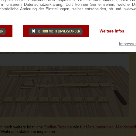
ie in unserern Datenschutzerklärung. Dort können Sie einsehen, welche D
achträgliche Änderung der Einstellungen, selbst entscheiden, ob und inwiew
DEN
ICH BIN NICHT EINVERSTANDEN
Weitere Infos
Impress
h noch weitere köstliche
Stollen-Rezepte
wie für
Marzipanstollen
,
Mandelstol
n Weihnachtsbäckerei inspirieren.