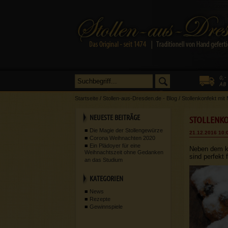
Startseite
/
Stollen-aus-Dresden.de - Blog
/
Stollenkonfekt mit
NEUESTE BEITRÄGE
STOLLENKO
Die Magie der Stollengewürze
21.12.2016 10:
Corona Weihnachten 2020
Ein Plädoyer für eine
Neben dem k
Weihnachtszeit ohne Gedanken
sind perfekt
an das Studium
KATEGORIEN
News
Rezepte
Gewinnspiele