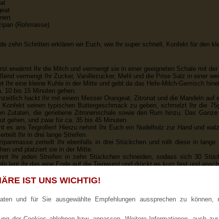
at
geat
inen
zipan (Rohmasse)
de zehn Schritten erklären wir Euch, wie Ihr super schnell, Konfekt für den kl
erst erwärmt Ihr die Milch und vermengt sie in einer geeigneten Schale mit der
ßend vermengt Ihr Zucker, Vanillezucker, Mehl und die Prise Salz in einer we
et Ihr eine kleine Kuhle in der Mitte und gebt da das Hefe-Milch-Gemisch hine
ca. 10 bis 15 Minuten gehen.
zeitlich hackt Ihr mit einem Messer Orangeat, Zitronat und die Mandeln auf 
onfekt seinen typischen Buttergeschmack zu geben, schmelzt Ihr die 75g B
n Zutaten, die geriebene Zitronenschale sowie den Rum hinzu. Das Ganze k
ut gehen, und zwar für ca. 35 bis 45 Minuten.
ht es ans Teigrollen! Hierzu nehmt Ihr Euch ein Nudelholz zur Hand und wa
rteilt Ihr in drei lange Streifen.
ipanmasse zerteilt Ihr ebenfalls in drei Stückchen und rollt diese in lange 
hen und platziert sie in der Mitte.
önnt Ihr jeden Streifen in zehn Stückchen schneiden, sodass sich 30 Stü
n legt ihr das eine Ende auf die Teigwurst und drückt es kurz fest und ansc
 kann nun auf 175 Grad vorgeheizt und das Stollenkonfekt für 15 bis 20 Min
 Letzt schmelzt Ihr noch etwas Butter (ca. 10g) bei schwacher Hitze in ein
ÄRE IST UNS WICHTIG!
 sie mit jeder Menge Puderzucker.
raten und für Sie ausgewählte Empfehlungen aussprechen zu können, 
ng der Cookies ablehnen bzw. anpassen. Weitere Informationen, auch zur