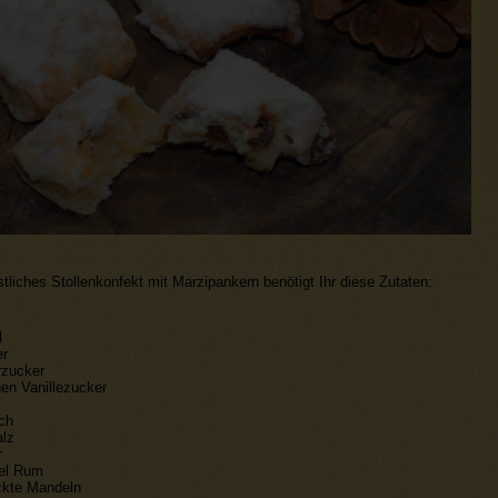
tliches Stollenkonfekt mit Marzipankern benötigt Ihr diese Zutaten:
l
er
rzucker
n Vanillezucker
ch
alz
r
fel Rum
ckte Mandeln