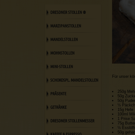
DRESDNER STOLLEN ®
MARZIPANSTOLLEN
MANDELSTOLLEN
MOHNSTOLLEN
MINI-STOLLEN
Für unser kös
SCHOKOSPL. MANDELSTOLLEN
250g Meh
PRÄSENTE
50g Zuck
50g Pude
½ Päckche
GETRÄNKE
15g Hefe
100ml Mil
1 Prise S
DRESDNER STOLLENMESSER
75g Butte
½ Esslöf
50g geha
KAFFEE & ESPRESSO