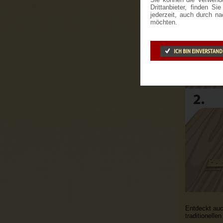
Drittanbieter, finden S
jederzeit, auch durch n
möchten.
ICH BIN EINVERSTAN
Entdeckt auc
traditionelle