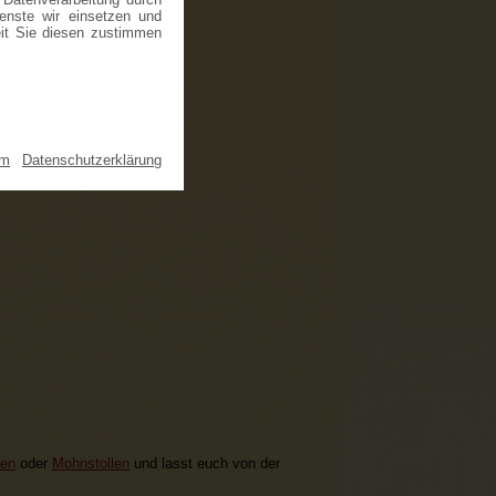
ienste wir einsetzen und
eit Sie diesen zustimmen
um
|
Datenschutzerklärung
len
oder
Mohnstollen
und lasst euch von der