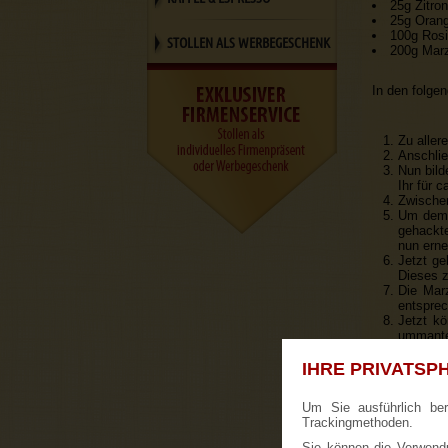
25g Zitron
25g Oran
100g Ros
STOLLEN ALS WERBEGESCHENK
200g Mar
In den folgen
Zu aller
Anschlie
Nun bild
Ihr für 
Zwischen
Um dem K
gehackte
nun erne
Jetzt ge
Dieses ze
Die Marz
entsprec
Jetzt k
ummantel
Der Herd
Zu guter
IHRE PRIVATSPH
bestreut
Um Sie ausführlich be
Trackingmethoden.
Sie können die Verwendu