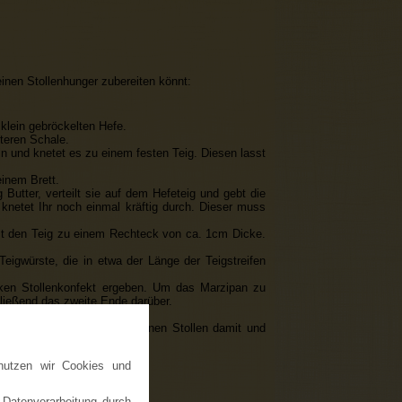
einen Stollenhunger zubereiten könnt:
 klein gebröckelten Hefe.
iteren Schale.
in und knetet es zu einem festen Teig. Diesen lasst
einem Brett.
utter, verteilt sie auf dem Hefeteig und gebt die
netet Ihr noch einmal kräftig durch. Dieser muss
lzt den Teig zu einem Rechteck von ca. 1cm Dicke.
Teigwürste, die in etwa der Länge der Teigstreifen
cken Stollenkonfekt ergeben. Um das Marzipan zu
hließend das zweite Ende darüber.
uten gebacken werden.
em Topf, bestreicht die kleinen Stollen damit und
nutzen wir Cookies und
 Datenverarbeitung durch