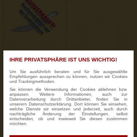
IHRE PRIVATSPHÄRE IST UNS WICHTIG!
9 Bewertungen
Dresdner Stollenmesser,
Um Sie ausführlich beraten und für Sie ausgewählte
Echtsilber
Empfehlungen aussprechen zu können, nutzen wir Cookies
und Trackingmethoden.
Sie können die Verwendung der Cookies ablehnen bzw.
399,50 €
anpassen. Weitere Informationen, auch zur
Datenverarbeitung durch Drittanbieter, finden Sie in
unserern Datenschutzerklärung. Dort können Sie einsehen,
welche Dienste wir einsetzen und jederzeit, auch durch
nachträgliche Änderung der Einstellungen, selbst
Nicht auf Lager
entscheiden, ob und inwieweit Sie diesen zustimmen
möchten.
Das Dresdner Stollenmesser: Das Paradestück unter den
königlich sächsischen Kuchenmessern wird dank der