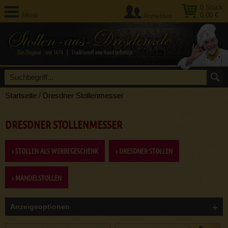
0
Stück
0,00 €
Menü
Anmelden
Startseite
/
Dresdner Stollenmesser
DRESDNER STOLLENMESSER
› STOLLEN ALS WERBEGESCHENK
› DRESDNER STOLLEN
› MANDELSTOLLEN
Anzeigeoptionen