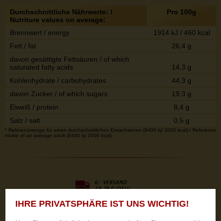
Durchschnittliche Nährwerte: /
Pro 100g
Nutriture values on average:
Brennwert / energy
1914 kJ / 460 kcal
Fett / fat
26,4 g
davon gesättigte Fettsäuren / of which
saturated fatty acids
14,3 g
Kohlenhydrate / carbohydrates
44,3 g
davon Zucker / of which sugars
19,3 g
Eiweiß / protein
8,4 g
Salz / salt
0,5 g
* Referenzmenge für einen durchschnittlichen Erwachsenen (8400 kj/ 2000 kcal)./ Reference
intake of an average adult (8400 kj/ 2000 kcal).
IHRE PRIVATSPHÄRE IST UNS WICHTIG!