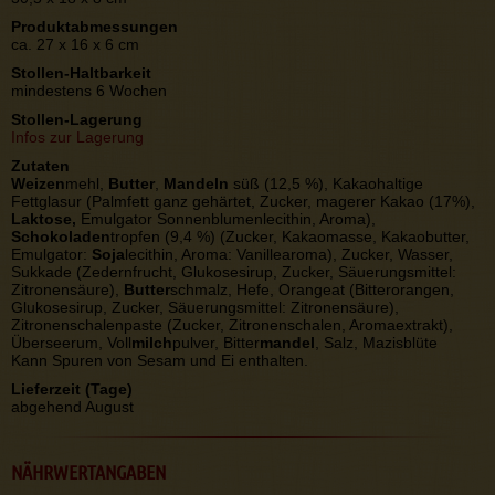
Produktabmessungen
ca. 27 x 16 x 6 cm
Stollen-Haltbarkeit
mindestens 6 Wochen
Stollen-Lagerung
Infos zur Lagerung
Zutaten
Weizen
mehl,
Butter
,
Mandeln
süß (12,5 %), Kakaohaltige
Fettglasur (Palmfett ganz gehärtet, Zucker, magerer Kakao (17%),
Laktose,
Emulgator Sonnenblumenlecithin, Aroma),
Schokoladen
tropfen (9,4 %) (Zucker, Kakaomasse, Kakaobutter,
Emulgator:
Soja
lecithin, Aroma: Vanillearoma), Zucker, Wasser,
Sukkade (Zedernfrucht, Glukosesirup, Zucker, Säuerungsmittel:
Zitronensäure),
Butter
schmalz, Hefe, Orangeat (Bitterorangen,
Glukosesirup, Zucker, Säuerungsmittel: Zitronensäure),
Zitronenschalenpaste (Zucker, Zitronenschalen, Aromaextrakt),
Überseerum, Voll
milch
pulver, Bitter
mandel
, Salz, Mazisblüte
Kann Spuren von Sesam und Ei enthalten.
Lieferzeit (Tage)
abgehend August
NÄHRWERTANGABEN