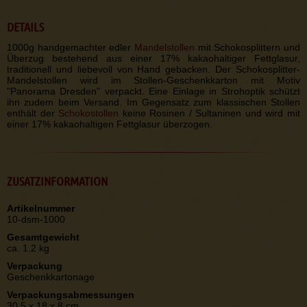
DETAILS
1000g handgemachter edler
Mandelstollen
mit Schokosplittern und
Überzug bestehend aus einer 17% kakaohaltiger Fettglasur,
traditionell und liebevoll von Hand gebacken. Der Schokosplitter-
Mandelstollen wird im Stollen-Geschenkkarton mit Motiv
"Panorama Dresden" verpackt. Eine Einlage in Strohoptik schützt
ihn zudem beim Versand. Im Gegensatz zum klassischen Stollen
enthält der
Schokostollen
keine Rosinen / Sultaninen und wird mit
einer 17% kakaohaltigen Fettglasur überzogen.
ZUSATZINFORMATION
Artikelnummer
10-dsm-1000
Gesamtgewicht
ca. 1.2 kg
Verpackung
Geschenkkartonage
Verpackungsabmessungen
30,5 x 18 x 8 cm