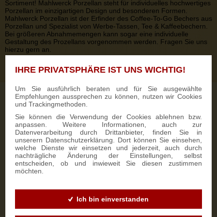
Sortiment! Mahlwerck Porzellan steht für individuelles hochwertiges
Porzellan im einzigartigen Design und besonderen Formen.
Mahlwerck Porzellan ist der Erfinder des Coffee-To-Go Bechers aus
Porzellan und Spezialist von Werbe-Tassen, Tee & Kaffeebechern.
Bei größeren Abnahmemengen kann sogar eine individuelle
Gestaltung des Prozellans vorgenommen werden. Fragen Sie uns
hierzu gern an.
IHRE PRIVATSPHÄRE IST UNS WICHTIG!
Um Sie ausführlich beraten und für Sie ausgewählte
Wir versenden
unsere
Empfehlungen aussprechen zu können, nutzen wir Cookies
und Trackingmethoden.
Spezialitäten
weltweit.
Sie können die Verwendung der Cookies ablehnen bzw.
anpassen. Weitere Informationen, auch zur
Datenverarbeitung durch Drittanbieter, finden Sie in
unserern Datenschutzerklärung. Dort können Sie einsehen,
Unsere
welche Dienste wir einsetzen und jederzeit, auch durch
nachträgliche Änderung der Einstellungen, selbst
Zahlungsmöglichkeiten
entscheiden, ob und inwieweit Sie diesen zustimmen
möchten.
Ich bin einverstanden
NEWSLETTER-ANMELDUNG