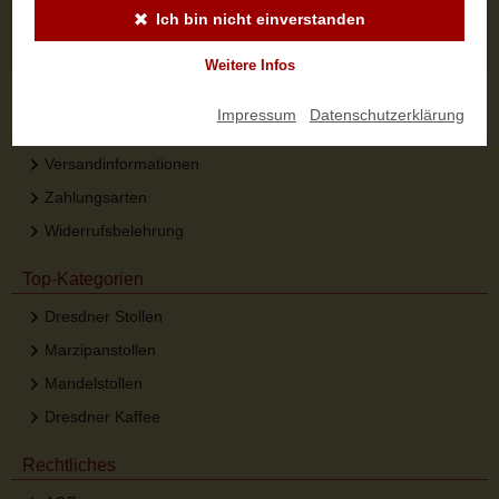
Ich bin nicht einverstanden
SIGN UP
Weitere Infos
Impressum
|
Datenschutzerklärung
Sicher bestellen
Versandinformationen
Zahlungsarten
Widerrufsbelehrung
Top-Kategorien
Dresdner Stollen
Marzipanstollen
Mandelstollen
Dresdner Kaffee
Rechtliches