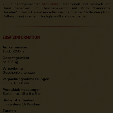
250 g handgemachter
Mini-Stollen
, traditionell und liebevoll von
Hand gebacken, im Geschenkkarton mit Motiv "Panorama
Dresden" . Hinzu kommt ein edler weihnachtlicher Stollentee (100g
Rotbuschtee) in einem Hochglanz-Blockbodenbeutel.
ZUSATZINFORMATION
Artikelnummer
10-dcr-250-ts
Gesamtgewicht
ca. 0.6 kg
Verpackung
Geschenkkartonage
Verpackungsabmessungen
30,5 x 18 x 8 cm
Produktabmessungen
Stollen: ca. 15 x 9 x 5 cm
Stollen-Haltbarkeit
mindestens 16 Wochen
Zutaten