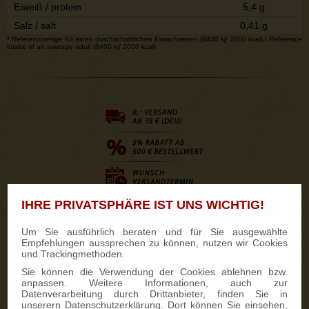
Eiweiß / protein
5,4 g
Salz / salt
0,41 g
* Referenzmenge für einen durchschnittlichen Erwachsenen (8400 kj/ 2000 kcal)./ Reference
intake of an average adult (8400 kj/ 2000 kcal).
IHRE PRIVATSPHÄRE IST UNS WICHTIG!
Um Sie ausführlich beraten und für Sie ausgewählte
Empfehlungen aussprechen zu können, nutzen wir Cookies
und Trackingmethoden.
Sie können die Verwendung der Cookies ablehnen bzw.
anpassen. Weitere Informationen, auch zur
Datenverarbeitung durch Drittanbieter, finden Sie in
unserern Datenschutzerklärung. Dort können Sie einsehen,