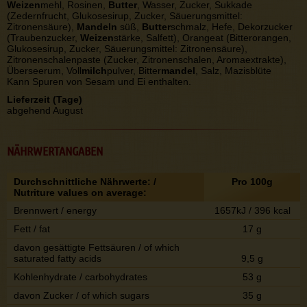
Weizen
mehl, Rosinen,
Butter
, Wasser, Zucker, Sukkade
(Zedernfrucht, Glukosesirup, Zucker, Säuerungsmittel:
Zitronensäure),
Mandeln
süß,
Butter
schmalz, Hefe, Dekorzucker
(Traubenzucker,
Weizen
stärke, Salfett), Orangeat (Bitterorangen,
Glukosesirup, Zucker, Säuerungsmittel: Zitronensäure),
Zitronenschalenpaste (Zucker, Zitronenschalen, Aromaextrakte),
Überseerum, Voll
milch
pulver, Bitter
mandel
, Salz, Mazisblüte
Kann Spuren von Sesam und Ei enthalten.
Lieferzeit (Tage)
abgehend August
NÄHRWERTANGABEN
Durchschnittliche Nährwerte: /
Pro 100g
Nutriture values on average:
Brennwert / energy
1657kJ / 396 kcal
Fett / fat
17 g
davon gesättigte Fettsäuren / of which
saturated fatty acids
9,5 g
Kohlenhydrate / carbohydrates
53 g
davon Zucker / of which sugars
35 g