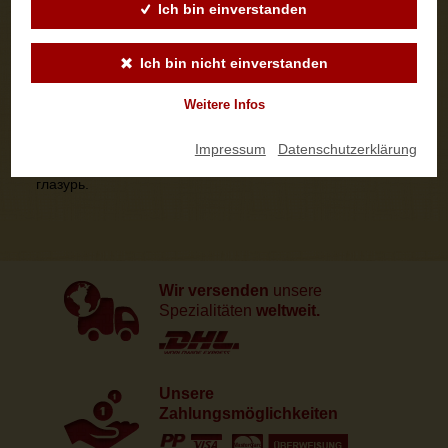
лимонной цедры(сахар, измельченная лимонная цедра,
Ich bin einverstanden
натуральный ароматизатор, загуститель Е466), соль,
натуральный специи, сахарная пудра.
Изысканный Шоколадный Штоллен
. Пшеничная мука,
Ich bin nicht einverstanden
сливочное масло, лярд(свиной жир), сахар, горький и
сладкий миндальный орех(7,5%), вода, дрожжи, цукаты
(лимонная цедра, апельсиновая цедра, глюкозно-
Weitere Infos
фруктозный сироп, сахар), сухое молоко, паста из
лимонной цедры(сахар, измельченная лимонная цедра,
Impressum
|
Datenschutzerklärung
натуральный ароматизатор, загуститель Е466), соль,
натуральные специи, кусочки шоколада, шоколадная
глазурь.
Wir versenden
unsere
Spezialitäten
weltweit.
Unsere
Zahlungsmöglichkeiten