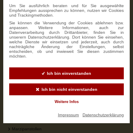
Um Sie ausführlich beraten und für Sie ausgewählte
Empfehlungen aussprechen zu können, nutzen wir Cookies
und Trackingmethoden.
Sie können die Verwendung der Cookies ablehnen bzw.
anpassen. Weitere Informationen, auch zur
NEWSLETTER-ANMELDUNG
Datenverarbeitung durch Drittanbieter, finden Sie in
unserern Datenschutzerklärung. Dort können Sie einsehen,
welche Dienste wir einsetzen und jederzeit, auch durch
nachträgliche Änderung der Einstellungen, selbst
SIGN UP
entscheiden, ob und inwieweit Sie diesen zustimmen
möchten.
Sicher bestellen
Ich bin einverstanden
Versandinformationen
Zahlungsarten
Ich bin nicht einverstanden
Widerrufsbelehrung
Weitere Infos
Top-Kategorien
Impressum
|
Datenschutzerklärung
Dresdner Stollen
Marzipanstollen