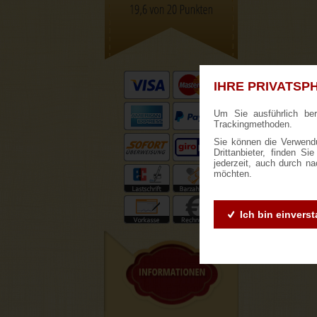
IHRE PRIVATSPH
Um Sie ausführlich be
Trackingmethoden.
Sie können die Verwendu
Drittanbieter, finden S
jederzeit, auch durch n
möchten.
Ich bin einvers