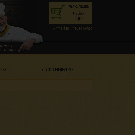
WARENKORB
0
Stück
0,00 €
Anmelden
|
Neues Konto
ECKE
› STOLLEN-REZEPTE