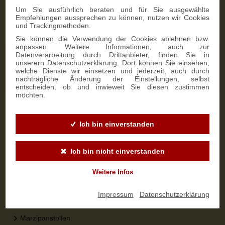
Um Sie ausführlich beraten und für Sie ausgewählte
Empfehlungen aussprechen zu können, nutzen wir Cookies
und Trackingmethoden.
Sie können die Verwendung der Cookies ablehnen bzw.
anpassen. Weitere Informationen, auch zur
NEWSLETTER-ANMELDUNG
Datenverarbeitung durch Drittanbieter, finden Sie in
unserern Datenschutzerklärung. Dort können Sie einsehen,
welche Dienste wir einsetzen und jederzeit, auch durch
nachträgliche Änderung der Einstellungen, selbst
SIGN UP
entscheiden, ob und inwieweit Sie diesen zustimmen
möchten.
Sicher bestellen
Ich bin einverstanden
Versandinformationen
Zahlungsarten
Ich bin nicht einverstanden
Widerrufsbelehrung
Weitere Infos
Top-Kategorien
Impressum
|
Datenschutzerklärung
Dresdner Stollen
Marzipanstollen