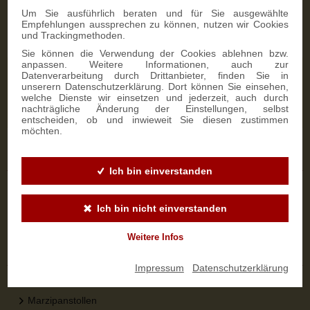
Um Sie ausführlich beraten und für Sie ausgewählte
Empfehlungen aussprechen zu können, nutzen wir Cookies
und Trackingmethoden.
Sie können die Verwendung der Cookies ablehnen bzw.
anpassen. Weitere Informationen, auch zur
NEWSLETTER-ANMELDUNG
Datenverarbeitung durch Drittanbieter, finden Sie in
unserern Datenschutzerklärung. Dort können Sie einsehen,
welche Dienste wir einsetzen und jederzeit, auch durch
nachträgliche Änderung der Einstellungen, selbst
SIGN UP
entscheiden, ob und inwieweit Sie diesen zustimmen
möchten.
Sicher bestellen
Ich bin einverstanden
Versandinformationen
Zahlungsarten
Ich bin nicht einverstanden
Widerrufsbelehrung
Weitere Infos
Top-Kategorien
Impressum
|
Datenschutzerklärung
Dresdner Stollen
Marzipanstollen