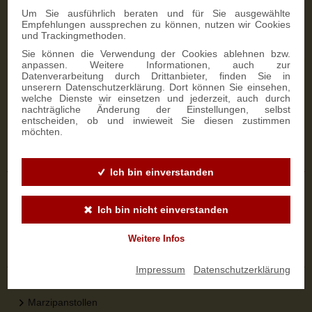
Um Sie ausführlich beraten und für Sie ausgewählte
Empfehlungen aussprechen zu können, nutzen wir Cookies
und Trackingmethoden.
Sie können die Verwendung der Cookies ablehnen bzw.
anpassen. Weitere Informationen, auch zur
NEWSLETTER-ANMELDUNG
Datenverarbeitung durch Drittanbieter, finden Sie in
unserern Datenschutzerklärung. Dort können Sie einsehen,
welche Dienste wir einsetzen und jederzeit, auch durch
nachträgliche Änderung der Einstellungen, selbst
SIGN UP
entscheiden, ob und inwieweit Sie diesen zustimmen
möchten.
Sicher bestellen
Ich bin einverstanden
Versandinformationen
Zahlungsarten
Ich bin nicht einverstanden
Widerrufsbelehrung
Weitere Infos
Top-Kategorien
Impressum
|
Datenschutzerklärung
Dresdner Stollen
Marzipanstollen