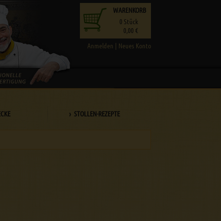
WARENKORB
0
Stück
0,00 €
Anmelden
|
Neues Konto
ECKE
› STOLLEN-REZEPTE