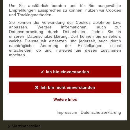
Um Sie ausführlich beraten und für Sie ausgewählte
Empfehlungen aussprechen zu können, nutzen wir Cookies
und Trackingmethoden.
Sie können die Verwendung der Cookies ablehnen bzw.
anpassen. Weitere Informationen, auch zur
NEWSLETTER-ANMELDUNG
Datenverarbeitung durch Drittanbieter, finden Sie in
unserern Datenschutzerklärung. Dort können Sie einsehen,
welche Dienste wir einsetzen und jederzeit, auch durch
nachträgliche Änderung der Einstellungen, selbst
SIGN UP
entscheiden, ob und inwieweit Sie diesen zustimmen
möchten.
Sicher bestellen
Ich bin einverstanden
Versandinformationen
Zahlungsarten
Ich bin nicht einverstanden
Widerrufsbelehrung
Weitere Infos
Top-Kategorien
Impressum
|
Datenschutzerklärung
Dresdner Stollen
Marzipanstollen