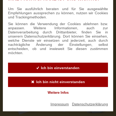
Um Sie ausführlich beraten und für Sie ausgewählte
Kontaktaufnahme
5
Empfehlungen aussprechen zu können, nutzen wir Cookies
und Trackingmethoden.
Wir kontaktieren Sie persönlich.
Sie können die Verwendung der Cookies ablehnen bzw.
anpassen. Weitere Informationen, auch zur
Personalisierung auswählen
6
Datenverarbeitung durch Drittanbieter, finden Sie in
unserern Datenschutzerklärung. Dort können Sie einsehen,
Stollenbanderole
welche Dienste wir einsetzen und jederzeit, auch durch
nachträgliche Änderung der Einstellungen, selbst
An der
Stollenbanderole
können wir ab 50 Stück auf Wunsch
entscheiden, ob und inwieweit Sie diesen zustimmen
eine individuelle Gestaltung in Ihrem Firmendesign
möchten.
vornehmen. So wird der Stollen zu einem ganz besonderen
Werbeartikel. Die Lieferzeit beträgt ca. 14 Tage.
Ich bin einverstanden
Ich bin nicht einverstanden
Weitere Infos
Impressum
|
Datenschutzerklärung