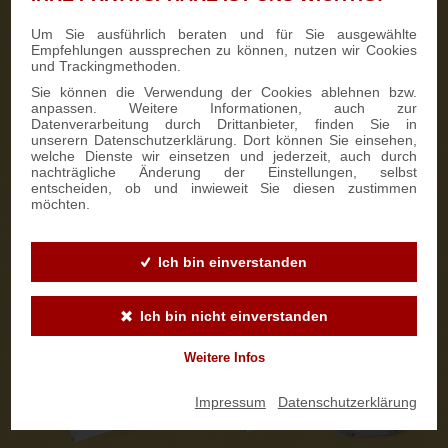
Um Sie ausführlich beraten und für Sie ausgewählte
Kontaktaufnahme
5
Empfehlungen aussprechen zu können, nutzen wir Cookies
und Trackingmethoden.
Wir kontaktieren Sie persönlich.
Sie können die Verwendung der Cookies ablehnen bzw.
anpassen. Weitere Informationen, auch zur
Personalisierung auswählen
6
Datenverarbeitung durch Drittanbieter, finden Sie in
unserern Datenschutzerklärung. Dort können Sie einsehen,
Stollenbanderole
welche Dienste wir einsetzen und jederzeit, auch durch
nachträgliche Änderung der Einstellungen, selbst
An der
Stollenbanderole
können wir ab 50 Stück auf Wunsch
entscheiden, ob und inwieweit Sie diesen zustimmen
eine individuelle Gestaltung in Ihrem Firmendesign
möchten.
vornehmen. So wird der Stollen zu einem ganz besonderen
Werbeartikel. Die Lieferzeit beträgt ca. 14 Tage.
Ich bin einverstanden
Ich bin nicht einverstanden
Weitere Infos
Impressum
|
Datenschutzerklärung