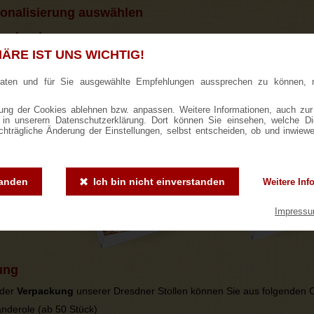
onalisierung auswählen
anderole
ÄRE IST UNS WICHTIG!
lenbanderole
können wir ab 50 Stück auf Wunsch eine individuelle G
ollen zu einem ganz besonderen Werbeartikel. Die Lieferzeit beträgt ca.
raten und für Sie ausgewählte Empfehlungen aussprechen zu können, 
ng der Cookies ablehnen bzw. anpassen. Weitere Informationen, auch zur
ie in unserern Datenschutzerklärung. Dort können Sie einsehen, welche D
achträgliche Änderung der Einstellungen, selbst entscheiden, ob und inwiew
tanden
Ich bin nicht einverstanden
Weitere Inf
Impress
ung
 der
Verpackung
unserer Dresdner Stollen können Sie aus folgenden 
nderole (ab 50 Stück)