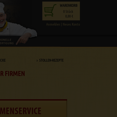
WARENKORB
0
Stück
0,00 €
Anmelden
|
Neues Konto
ECKE
› STOLLEN-REZEPTE
ÜR FIRMEN