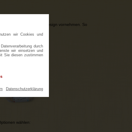
estaltung in Ihrem Firmendesign vornehmen. So
 14 Tage.
nutzen wir Cookies und
 Datenverarbeitung durch
ienste wir einsetzen und
eit Sie diesen zustimmen
os
um
|
Datenschutzerklärung
Optionen wählen: