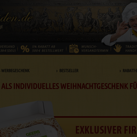
S WERBEGESCHENK
› BESTSELLER
› RABATT-
 ALS INDIVIDUELLES WEIHNACHTGESCHENK F