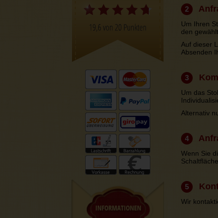
Anfra
2
Um Ihren St
den gewählt
Auf dieser L
Absenden Ih
Komm
3
Um das Stol
Individuali
Alternativ 
Anfr
4
Wenn Sie di
Schaltfläche
Kont
5
Wir kontakti