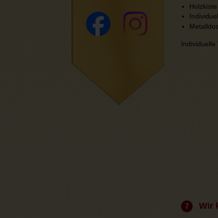
Holzkiste
Individue
Metalldos
Individuell
Wir 
7