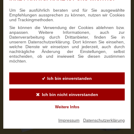
Um Sie ausführlich beraten und für Sie ausgewählte
Kontaktaufnahme
5
Empfehlungen aussprechen zu können, nutzen wir Cookies
und Trackingmethoden.
Wir kontaktieren Sie persönlich.
Sie können die Verwendung der Cookies ablehnen bzw.
anpassen. Weitere Informationen, auch zur
Personalisierung auswählen
6
Datenverarbeitung durch Drittanbieter, finden Sie in
unserern Datenschutzerklärung. Dort können Sie einsehen,
Stollenbanderole
welche Dienste wir einsetzen und jederzeit, auch durch
nachträgliche Änderung der Einstellungen, selbst
An der
Stollenbanderole
können wir ab 50 Stück auf Wunsch
entscheiden, ob und inwieweit Sie diesen zustimmen
eine individuelle Gestaltung in Ihrem Firmendesign
möchten.
vornehmen. So wird der Stollen zu einem ganz besonderen
Werbeartikel. Die Lieferzeit beträgt ca. 14 Tage.
Ich bin einverstanden
Ich bin nicht einverstanden
Weitere Infos
Impressum
|
Datenschutzerklärung