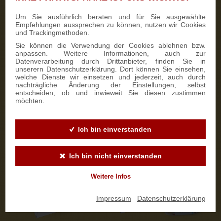
Um Sie ausführlich beraten und für Sie ausgewählte
Kontaktaufnahme
5
Empfehlungen aussprechen zu können, nutzen wir Cookies
und Trackingmethoden.
Wir kontaktieren Sie persönlich.
Sie können die Verwendung der Cookies ablehnen bzw.
anpassen. Weitere Informationen, auch zur
Personalisierung auswählen
6
Datenverarbeitung durch Drittanbieter, finden Sie in
unserern Datenschutzerklärung. Dort können Sie einsehen,
Stollenbanderole
welche Dienste wir einsetzen und jederzeit, auch durch
nachträgliche Änderung der Einstellungen, selbst
An der
Stollenbanderole
können wir ab 50 Stück auf Wunsch
entscheiden, ob und inwieweit Sie diesen zustimmen
eine individuelle Gestaltung in Ihrem Firmendesign
möchten.
vornehmen. So wird der Stollen zu einem ganz besonderen
Werbeartikel. Die Lieferzeit beträgt ca. 14 Tage.
Ich bin einverstanden
Ich bin nicht einverstanden
Weitere Infos
Impressum
|
Datenschutzerklärung