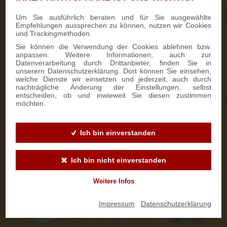
Um Sie ausführlich beraten und für Sie ausgewählte
Kontaktaufnahme
5
Empfehlungen aussprechen zu können, nutzen wir Cookies
und Trackingmethoden.
Wir kontaktieren Sie persönlich.
Sie können die Verwendung der Cookies ablehnen bzw.
anpassen. Weitere Informationen, auch zur
Personalisierung auswählen
6
Datenverarbeitung durch Drittanbieter, finden Sie in
unserern Datenschutzerklärung. Dort können Sie einsehen,
Stollenbanderole
welche Dienste wir einsetzen und jederzeit, auch durch
nachträgliche Änderung der Einstellungen, selbst
An der
Stollenbanderole
können wir ab 50 Stück auf Wunsch
entscheiden, ob und inwieweit Sie diesen zustimmen
eine individuelle Gestaltung in Ihrem Firmendesign
möchten.
vornehmen. So wird der Stollen zu einem ganz besonderen
Werbeartikel. Die Lieferzeit beträgt ca. 14 Tage.
Ich bin einverstanden
Ich bin nicht einverstanden
Weitere Infos
Impressum
|
Datenschutzerklärung