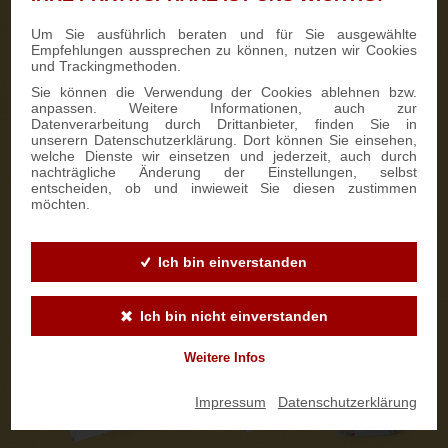
Um Sie ausführlich beraten und für Sie ausgewählte
Kontaktaufnahme
5
Empfehlungen aussprechen zu können, nutzen wir Cookies
und Trackingmethoden.
Wir kontaktieren Sie persönlich.
Sie können die Verwendung der Cookies ablehnen bzw.
anpassen. Weitere Informationen, auch zur
Personalisierung auswählen
6
Datenverarbeitung durch Drittanbieter, finden Sie in
unserern Datenschutzerklärung. Dort können Sie einsehen,
Stollenbanderole
welche Dienste wir einsetzen und jederzeit, auch durch
nachträgliche Änderung der Einstellungen, selbst
An der
Stollenbanderole
können wir ab 50 Stück auf Wunsch
entscheiden, ob und inwieweit Sie diesen zustimmen
eine individuelle Gestaltung in Ihrem Firmendesign
möchten.
vornehmen. So wird der Stollen zu einem ganz besonderen
Werbeartikel. Die Lieferzeit beträgt ca. 14 Tage.
Ich bin einverstanden
Ich bin nicht einverstanden
Weitere Infos
Impressum
|
Datenschutzerklärung