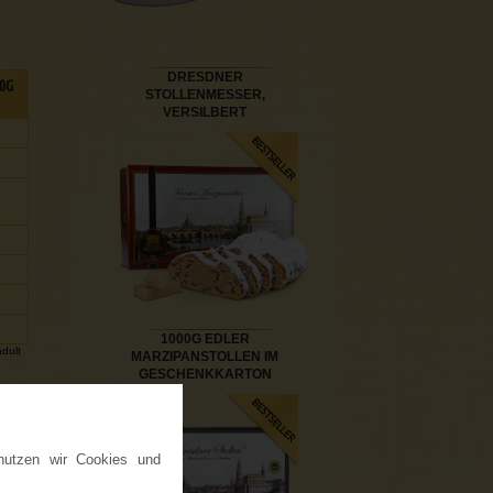
DRESDNER
0G
STOLLENMESSER,
VERSILBERT
1000G EDLER
dult
MARZIPANSTOLLEN IM
GESCHENKKARTON
nutzen wir Cookies und