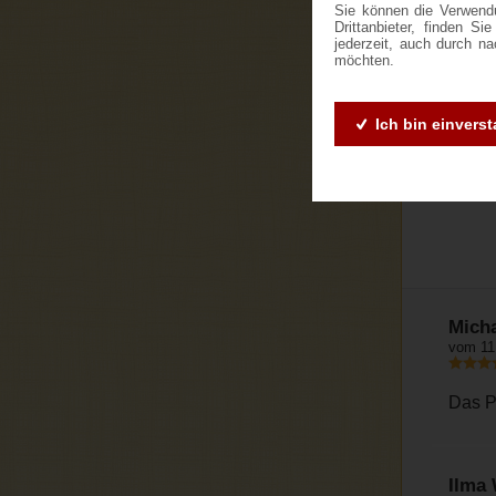
Sie können die Verwendu
Drittanbieter, finden S
jederzeit, auch durch n
möchten.
Ich bin einvers
K
Mich
vom 11
Das P
Ilma