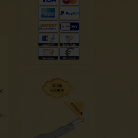
e),
üte