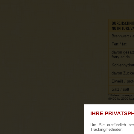
DURCHSCHNIT
NUTRITURE VA
Brennwert / 
Fett / fat
davon gesätt
fatty acids
Kohlenhydrat
davon Zucker
Eiweiß / prot
Salz / salt
* Referenzmenge fü
(8400 kj/ 2000 kcal
IHRE PRIVATSPH
Um Sie ausführlich be
Trackingmethoden.