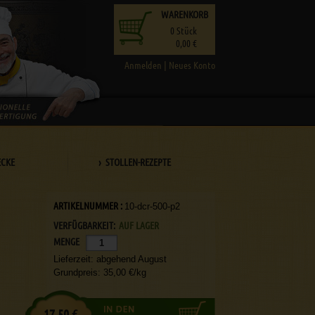
WARENKORB
0
Stück
0,00 €
Anmelden
|
Neues Konto
ECKE
› STOLLEN-REZEPTE
ARTIKELNUMMER :
10-dcr-500-p2
VERFÜGBARKEIT:
AUF LAGER
MENGE
Lieferzeit: abgehend August
Grundpreis: 35,00 €/kg
17,50 €