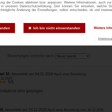
ng der Cookies ablehnen bzw. anpassen. Weitere Informationen, auch zur
88
ie in unserern Datenschutzerklärung. Dort können Sie einsehen, welche D
achträgliche Änderung der Einstellungen, selbst entscheiden, ob und inwiew
4.8
/5
tanden
Ich bin nicht einverstanden
Weitere Inf
12
3
0
0
Basierend auf 86
Impress
1
2
3
4
5
undenbewertungen
Bewertungen sortieren nach:
ael M.
bewertete am 04.01.2026
Nach einer Bestellung
.12.2025
5/5
rodukt ist sehr gelungen.
 W.
bewertete am 23.12.2025
Nach einer Bestellung vom 16.12.2025