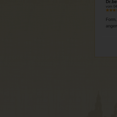
Dr.be
vom 04
Form,
ange