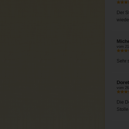
Der St
wiede
Miche
vom 21
Sehr 
Doret
vom 26
Die D
Stolle