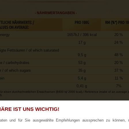
- NÄHRWERTANGABEN -
TLICHE NÄHRWERTE: /
PRO 100G
RM (%*) PRO 10
LUES ON AVERAGE:
energy
1657kJ / 396 kcal
20 %
17 g
24 %
igte Fettsäuren / of which saturated
9,5 g
48 %
e / carbohydrates
53 g
20 %
 / of which sugars
35 g
37 %
ein
5,4 g
11 %
0,41 g
7%
r einen durchschnittlichen Erwachsenen (8400 kj/ 2000 kcal)./ Reference intake of an average a
).
ÄRE IST UNS WICHTIG!
Vertrauenszertifikat anzeigen
raten und für Sie ausgewählte Empfehlungen aussprechen zu können, 
Bewertung wird geprüft