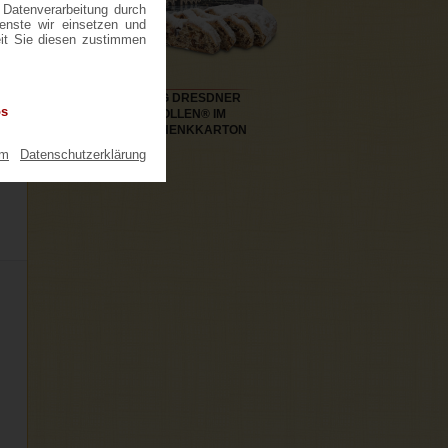
 Datenverarbeitung durch
ienste wir einsetzen und
eit Sie diesen zustimmen
1000G DRESDNER
os
STOLLEN® IM
GESCHENKKARTON
um
|
Datenschutzerklärung