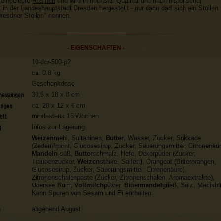
 eingelegte
Rosinen
und wird in höchster Qualität und nach historischer
t in der Landeshauptstadt Dresden hergestellt - nur dann darf sich ein Stollen
resdner Stollen" nennen.
- EIGENSCHAFTEN -
10-dcr-500-p2
ca. 0.8 kg
Geschenkdose
messungen
30,5 x 18 x 8 cm
ungen
ca. 20 x 12 x 6 cm
eit
mindestens 16 Wochen
g
Infos zur Lagerung
Weizen
mehl, Sultaninen,
Butter
, Wasser, Zucker, Sukkade
(Zedernfrucht, Glucosesirup, Zucker, Säuerungsmittel: Citronenäur
Mandeln
süß,
Butter
schmalz, Hefe, Dekorpuder (Zucker,
Traubenzucker,
Weizen
stärke, Salfett), Orangeat (Bitterorangen,
Glucosesirup, Zucker, Säuerungsmittel: Citronenäure),
Zitronenschalenpaste (Zucker, Zitronenschalen, Aromaextrakte),
Übersee Rum,
Vollmilch
pulver, Bitter
mandel
grieß, Salz, Macisbl
Kann Spuren von Sesam und Ei enthalten.
)
abgehend August