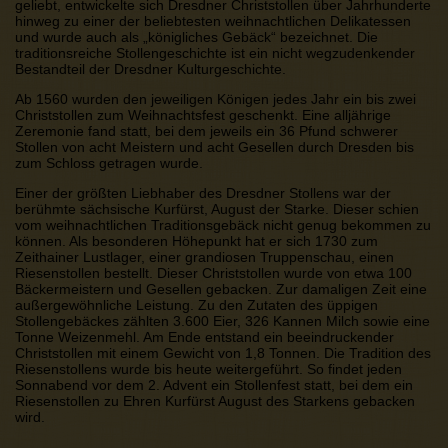
geliebt, entwickelte sich Dresdner Christstollen über Jahrhunderte
hinweg zu einer der beliebtesten weihnachtlichen Delikatessen
und wurde auch als „königliches Gebäck“ bezeichnet. Die
traditionsreiche Stollengeschichte ist ein nicht wegzudenkender
Bestandteil der Dresdner Kulturgeschichte.
Ab 1560 wurden den jeweiligen Königen jedes Jahr ein bis zwei
Christstollen zum Weihnachtsfest geschenkt. Eine alljährige
Zeremonie fand statt, bei dem jeweils ein 36 Pfund schwerer
Stollen von acht Meistern und acht Gesellen durch Dresden bis
zum Schloss getragen wurde.
Einer der größten Liebhaber des Dresdner Stollens war der
berühmte sächsische Kurfürst, August der Starke. Dieser schien
vom weihnachtlichen Traditionsgebäck nicht genug bekommen zu
können. Als besonderen Höhepunkt hat er sich 1730 zum
Zeithainer Lustlager, einer grandiosen Truppenschau, einen
Riesenstollen bestellt. Dieser Christstollen wurde von etwa 100
Bäckermeistern und Gesellen gebacken. Zur damaligen Zeit eine
außergewöhnliche Leistung. Zu den Zutaten des üppigen
Stollengebäckes zählten 3.600 Eier, 326 Kannen Milch sowie eine
Tonne Weizenmehl. Am Ende entstand ein beeindruckender
Christstollen mit einem Gewicht von 1,8 Tonnen. Die Tradition des
Riesenstollens wurde bis heute weitergeführt. So findet jeden
Sonnabend vor dem 2. Advent ein Stollenfest statt, bei dem ein
Riesenstollen zu Ehren Kurfürst August des Starkens gebacken
wird.