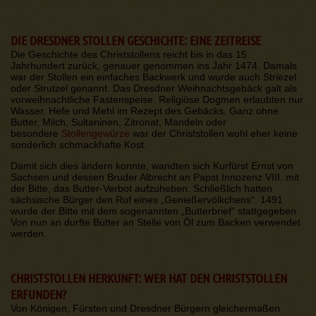
DIE DRESDNER STOLLEN GESCHICHTE: EINE ZEITREISE
Die Geschichte des Christstollens reicht bis in das 15.
Jahrhundert zurück, genauer genommen ins Jahr 1474. Damals
war der Stollen ein einfaches Backwerk und wurde auch Striezel
oder Strutzel genannt. Das Dresdner Weihnachtsgebäck galt als
vorweihnachtliche Fastenspeise. Religiöse Dogmen erlaubten nur
Wasser, Hefe und Mehl im Rezept des Gebäcks. Ganz ohne
Butter, Milch, Sultaninen, Zitronat, Mandeln oder
besondere
Stollengewürze
war der Christstollen wohl eher keine
sonderlich schmackhafte Kost.
Damit sich dies ändern konnte, wandten sich Kurfürst Ernst von
Sachsen und dessen Bruder Albrecht an Papst Innozenz VIII. mit
der Bitte, das Butter-Verbot aufzuheben. Schließlich hatten
sächsische Bürger den Ruf eines „Genießervölkchens“. 1491
wurde der Bitte mit dem sogenannten „Butterbrief“ stattgegeben.
Von nun an durfte Butter an Stelle von Öl zum Backen verwendet
werden.
CHRISTSTOLLEN HERKUNFT: WER HAT DEN CHRISTSTOLLEN
ERFUNDEN?
Von Königen, Fürsten und Dresdner Bürgern gleichermaßen