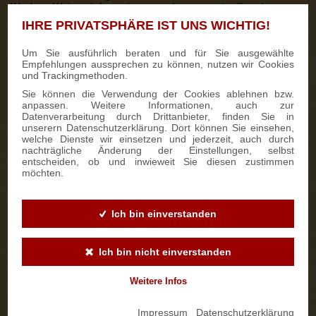
Wochen. Weitere Informationen zur
Lagerung des Dresdner
Stollens
finden Sie hier.
IHRE PRIVATSPHÄRE IST UNS WICHTIG!
Um Sie ausführlich beraten und für Sie ausgewählte
EIN KÖNIGLICHES GEBÄCK: BELIEBT UND BEKANNT IM GANZEN
Empfehlungen aussprechen zu können, nutzen wir Cookies
und Trackingmethoden.
LAND
Nicht nur bei den Sachsen ist Dresdner Stollen beliebt. Die
Sie können die Verwendung der Cookies ablehnen bzw.
Nachfrage nach dem weihnachtlichen Traditionsgebäck steigt
anpassen. Weitere Informationen, auch zur
stetig. Viele Dresdner Bäcker und Konditoreien bieten daher
Datenverarbeitung durch Drittanbieter, finden Sie in
einen weltweiten Lieferservice an. Bei uns lässt sich
Original
unserern Datenschutzerklärung. Dort können Sie einsehen,
Dresdner Christstollen online bestellen
.
welche Dienste wir einsetzen und jederzeit, auch durch
nachträgliche Änderung der Einstellungen, selbst
entscheiden, ob und inwieweit Sie diesen zustimmen
möchten.
Die Marke Dresdner Stollen ®
Zur Weihnachtszeit werden mit der bekannten sächsischen
Köstlichkeit wahrlich alle Sinne angesprochen. Das
Traditionsgebäck besteht aus einer edlen Komposition aus
Ich bin einverstanden
Rosinen, süßen und bitteren Mandeln, Orangeat, Zitronat, Butter,
Mehl, Wasser und Hefe. Diese erlesenen Zutaten erfreuen jeden
Gebäckliebhaber und bilden die Basis für das Original Dresdner
Ich bin nicht einverstanden
Christstollen Rezept
.
Weitere Infos
Impressum
|
Datenschutzerklärung