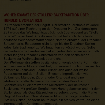
WOHER KOMMT DER STOLLEN? BACKTRADITION ÜBER
HUNDERTE VON JAHREN
In Dresden erschien der Begriff "Christstollen" erstmals im Jahre
1474 auf einer Rechnung an den Dresdner Hof. Zur damaligen
Zeit wurde das Weihnachtsgebäck noch überwiegend als "Stollen-
Striezel" bezeichnet. Aus diesem Grund hat auch der älteste
deutsche Weihnachtsmarkt seinen Namen erhalten, der Dresdner
Striezelmarkt. Es dauerte nicht lange bis der Dresdner Stollen
jedes Jahr traditionell zu Weihnachten verköstigt wurde. Selbst
der kurfürstliche Landesherr bekam jedes Jahr einen anderthalb
Meter langen Dresdner Christstollen von den sächsischen
Bäckern zur Weihnachtszeit überreicht.
Der
Weihnachtsstollen
besitzt eine unvergleichliche Form, die
sich seitdem nicht verändert hat, und erinnert noch immer an das
gewickelte Jesuskind – daher erklärt sich auch der weiße
Puderzucker auf dem Stollen. Erlesene Ingredienzien wie
Sultaninen, Mandeln, Zitronat oder Orangeat und eine
jahrhunderte alte Backrezeptur machen den Dresdner
Christstollen zu einem wahren Meisterwerk der deutschen
Backkunst. Mit größter Sorgfalt, von Hand gebacken und mit dem
Stollensiegel als Qualitätszeichen versehen, gewann die Marke
Original Dresdner Christstollen nicht nur den sogenannten
"Stollen-Oskar", sondern baute auch ein starkes Vertrauen eines
internationalen Kundenstammes auf.