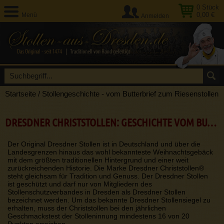
0
Stück
0,00 €
Menü
Anmelden
Startseite
/
Stollengeschichte - vom Butterbrief zum Riesenstollen
DRESDNER CHRISTSTOLLEN: GESCHICHTE VOM BUTTERBRIEF ZUM RIESENSTOLLEN
Der Original Dresdner Stollen ist in Deutschland und über die
Landesgrenzen hinaus das wohl bekannteste Weihnachtsgebäck
mit dem größten traditionellen Hintergrund und einer weit
zurückreichenden Historie. Die Marke Dresdner Christstollen®
steht gleichsam für Tradition und Genuss. Der Dresdner Stollen
ist geschützt und darf nur von Mitgliedern des
Stollenschutzverbandes in Dresden als Dresdner Stollen
bezeichnet werden. Um das bekannte Dresdner Stollensiegel zu
erhalten, muss der Christstollen bei den jährlichen
Geschmackstest der Stolleninnung mindestens 16 von 20
Punkten erreichen.