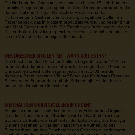
Die Herkunft des Christstollens lässt sich bis ins 15. Jahrhundert
zurückverfolgen und ist eng mit der Stadt Dresden verbunden, die
damals Teil des Heiligen Römischen Reiches und des
Kurfürstentums Sachsen war. Ursprünglich galt der Stollen als
Fastengebäck, das in Klöstern produziert wurde, und bestand nur
aus Mehl, Wasser und Hefe. Die Zugabe von Butter war zu dieser
Zeit verboten. Trotz klarer geschmacklicher Unterschiede stellen
sie die Vorläufer des heutigen Stollens dar.
DER DRESDNER STOLLEN: SEIT WANN GIBT ES IHN?
Die Geschichte des Dresdner Stollens beginnt im Jahr 1474, als
er erstmals urkundlich erwähnt wurde. Die eigentliche Dresdner
Christstollen Geschichte begann jedoch erst 1491, als der
damalige Papst Innozenz VIII. auf Bitten des Kurfürsten Ernst von
Sachsen das Butterverbot aufhob. Seitdem gibt es den heute
bekannten Dresdner Christstollen.
WER HAT DEN CHRISTSTOLLEN ERFUNDEN?
Es gibt keinen spezifisch dokumentierten Erfinder des Original
Dresdner Christstollens. Allerdings wird oft Kurfürst Ernst von
Sachsen als treibende Kraft hinter der Entwicklung des heutigen
Stollens gesehen. Er bat den Papst um die Aufhebung des
Butterverbots, um den Geschmack des Gebäcks zu verbessern.
Nach der Entdeckung Amerikas kamen zudem viele neue