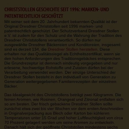
CHRISTSTOLLEN GESCHICHTE SEIT 1996: MARKEN- UND
PATENTRECHTLICH GESCHÜTZT
Mit seiner seit dem 20. Jahrhundert bekannten Qualität ist der
Original Dresdner Christstollen seit 1996 marken- und
patentrechtlich geschützt. Der Schutzverband Dresdner Stollen
e.V. ist zudem für den Schutz und die Wahrung der Tradition des
Dresdner Christstollens verantwortlich. So dürfen nur
ausgewählte Dresdner Bäckereien und Konditoreien, insgesamt
sind es derzeit 134, die
Dresdner Stollen herstellen
. Diese
erhalten nur das Qualitätssiegel als Echtheitszertifikat, wenn sie
den hohen Anforderungen des Traditionsgebäckes entsprechen.
Die Grundrezeptur ist demnach eindeutig vorgegeben und nur
erlesene, hochwertige Rohstoffe und Zutaten dürfen bei der
Verarbeitung verwendet werden. Der einzige Unterschied der
Dresdner Stollen besteht in den individuell von Generation zu
Generation weitergegebenen Familienrezepten der einzelnen
Bäcker.
Das Idealgewicht des Christstollens beträgt zwei Kilogramm. Die
feinen Aromen, wie Rosinen, Orangeat und Zitronat entfalten sich
so am besten. Der frisch gebackene Dresdner Stollen sollte
zunächst etwa zwei bis vier Wochen vor dem ersten Anschneiden
in Originalverpackung aus Blech oder Karton bei kühleren
Temperaturen unter 15 Grad und hoher Luftfeuchtigkeit von circa
70 Prozent gelagert werden um seine Aromen zu entwickeln.
Danach hält sich der geöffnete Christstollen mindestens sechs