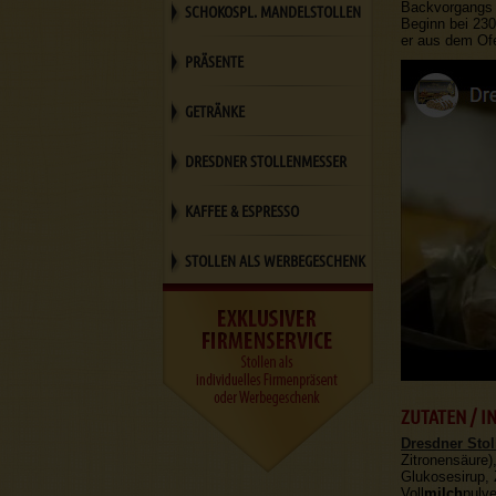
Backvorgangs d
SCHOKOSPL. MANDELSTOLLEN
Beginn bei 230
er aus dem Ofe
PRÄSENTE
GETRÄNKE
DRESDNER STOLLENMESSER
KAFFEE & ESPRESSO
STOLLEN ALS WERBEGESCHENK
ZUTATEN / 
Dresdner Stol
Zitronensäure)
Glukosesirup, 
Voll
milch
pulve