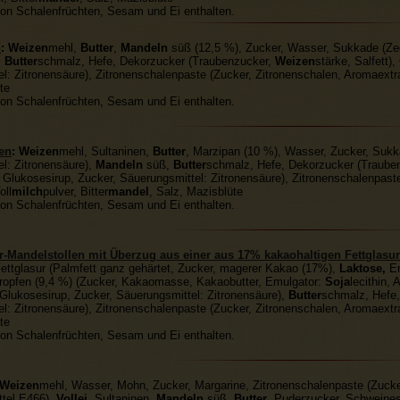
on Schalenfrüchten, Sesam und Ei enthalten.
n
:
Weizen
mehl,
Butter
,
Mandeln
süß (12,5 %), Zucker, Wasser, Sukkade (Zed
,
Butter
schmalz, Hefe, Dekorzucker (Traubenzucker,
Weizen
stärke, Salfett)
l: Zitronensäure), Zitronenschalenpaste (Zucker, Zitronenschalen, Aromaextr
te
on Schalenfrüchten, Sesam und Ei enthalten.
en
:
Weizen
mehl, Sultaninen,
Butter
, Marzipan (10 %), Wasser, Zucker, Sukk
l: Zitronensäure),
Mandeln
süß,
Butter
schmalz, Hefe, Dekorzucker (Traube
, Glukosesirup, Zucker, Säuerungsmittel: Zitronensäure), Zitronenschalenpast
oll
milch
pulver, Bitter
mandel
, Salz, Mazisblüte
on Schalenfrüchten, Sesam und Ei enthalten.
r-Mandelstollen mit Überzug aus einer aus 17% kakaohaltigen Fettglasur
ettglasur (Palmfett ganz gehärtet, Zucker, magerer Kakao (17%),
Laktose,
E
tropfen (9,4 %) (Zucker, Kakaomasse, Kakaobutter, Emulgator:
Soja
lecithin,
 Glukosesirup, Zucker, Säuerungsmittel: Zitronensäure),
Butter
schmalz, Hefe,
l: Zitronensäure), Zitronenschalenpaste (Zucker, Zitronenschalen, Aromaextr
te
on Schalenfrüchten, Sesam und Ei enthalten.
Weizen
mehl, Wasser, Mohn, Zucker, Margarine, Zitronenschalenpaste (Zucke
ttel E466),
Vollei
, Sultaninen,
Mandeln
süß,
Butter
, Puderzucker, Schweine