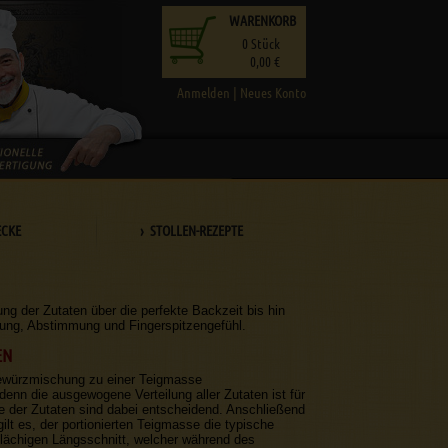
WARENKORB
0
Stück
0,00 €
Anmelden
|
Neues Konto
ECKE
› STOLLEN-REZEPTE
g der Zutaten über die perfekte Backzeit bis hin
ung, Abstimmung und Fingerspitzengefühl.
EN
Gewürzmischung zu einer Teigmasse
nn die ausgewogene Verteilung aller Zutaten ist für
ge der Zutaten sind dabei entscheidend. Anschließend
lt es, der portionierten Teigmasse die typische
rflächigen Längsschnitt, welcher während des