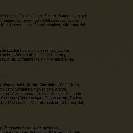
ernfrucht, Glukosesirup, Zucker, Säuerungsmittel:
, Orangeat (Bitterorangen, Glukosesirup, Zucker,
akte), Überseerum, Voll
milch
pulver, Bitter
mandel
,
ade (Zedernfrucht, Glukosesirup, Zucker,
nzucker,
Weizen
stärke, Salfett), Orangeat
e (Zucker, Zitronenschalen, Aromaextrakte),
:
Weizen
mehl,
Butter
,
Mandeln
süß (12,5 %),
mulgator Sonnenblumenlecithin, Aroma),
 Aroma: Vanillearoma), Zucker, Wasser, Sukkade
 Orangeat (Bitterorangen, Glukosesirup, Zucker,
akt), Überseerum, Voll
milch
pulver, Bitter
mandel
,
r, Zitronenschalen, Aromaextrakte,
schmalz, Mager
milch
pulver,
Weizen
grieß, Hefe,