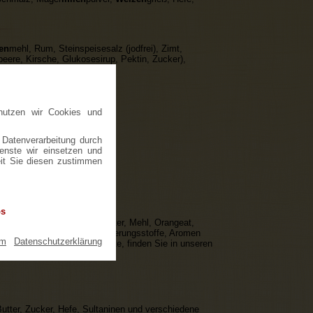
en
mehl, Rum, Steinspeisesalz (jodfrei), Zimt,
ere, Kirsche, Glukosesirup, Pektin, Zucker),
fe, Invertzuckersirup, Zimt
enthalten.
nutzen wir Cookies und
 Datenverarbeitung durch
ienste wir einsetzen und
eit Sie diesen zustimmen
os
ten enthalten, darunter Butter, Mehl, Orangeat,
ig zu beachten, dass Konservierungsstoffe, Aromen
um
|
Datenschutzerklärung
sgebäck selbst backen möchte, finden Sie in unseren
 Butter, Zucker, Hefe, Sultaninen und verschiedene