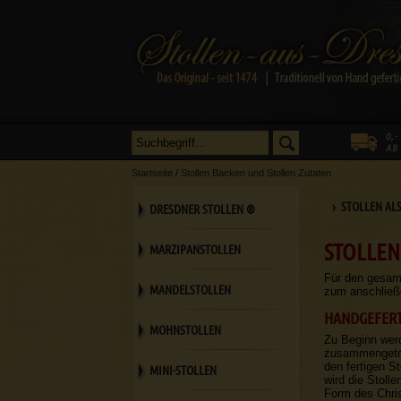
Startseite
/
Stollen Backen und Stollen Zutaten
› STOLLEN AL
DRESDNER STOLLEN ®
STOLLEN
MARZIPANSTOLLEN
Für den gesam
MANDELSTOLLEN
zum anschließ
HANDGEFERT
MOHNSTOLLEN
Zu Beginn wer
zusammengetrag
den fertigen S
MINI-STOLLEN
wird die Stoll
Form des Chris