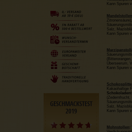
Kann Spuren v
Mandelstolle
Zitronensäure)
Säuerungsmitte
Salz, Mazisblü
Kann Spuren v
Marzipanstoll
Säuerungsmitte
(Bitterorangen
Überseerum, V
Kann Spuren v
Schokosplitte
Kakaohaltige F
Schokoladen
(Zedernfrucht,
Säuerungsmitte
Salz, Mazisblü
Kann Spuren v
Mohnstollen
:
Verdickungsmi