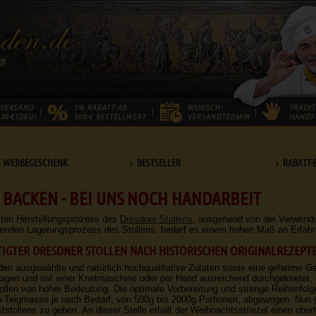
S WERBEGESCHENK
› BESTSELLER
› RABATT-
 BACKEN - BEI UNS NOCH HANDARBEIT
ten Herstellungsprozess des
Dresdner Stollens
, ausgehend von der Verwendun
enden Lagerungsprozess des Stollens, bedarf es einem hohen Maß an Erfahr
IGTER DRESDNER STOLLEN NACH HISTORISCHEN ORIGINALREZEPT
den ausgewählte und natürlich hochqualitative Zutaten sowie eine geheime 
en und mit einer Knetmaschine oder per Hand ausreichend durchgeknetet, de
tollen von hoher Bedeutung. Die optimale Vorbereitung und strenge Reihenfol
en-Teigmasse je nach Bedarf, von 500g bis 2000g Portionen, abgewogen. Nun gi
tstollens zu geben. An dieser Stelle erhält der Weihnachtsstriezel einen obe