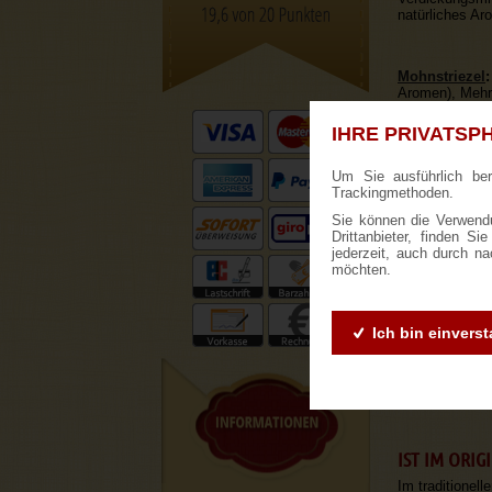
natürliches Ar
Mohnstriezel
:
Aromen), Mehrf
Fondant (Zuck
Kann Spuren v
IHRE PRIVATSPH
Um Sie ausführlich be
Trackingmethoden.
Sie können die Verwendu
Drittanbieter, finden S
jederzeit, auch durch n
FAQ ZUR HE
möchten.
WELCHE ZUT
Ich bin einvers
Um als Dresdne
Zitronat und R
und Margarine 
Stollen Rezep
IST IM ORI
Im traditionel