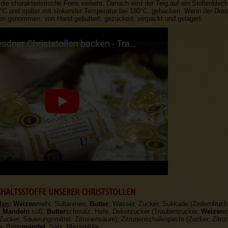
ie charakteristische Form verleiht. Danach wird der Teig auf ein Stollenblec
°C und später mit sinkender Temperatur bei 180°C, gebacken. Wenn der Dresd
n genommen, von Hand gebuttert, gezuckert, verpackt und gelagert.
INHALTSSTOFFE UNSERER CHRISTSTOLLEN
len
:
Weizen
mehl, Sultaninen,
Butter
, Wasser, Zucker, Sukkade (Zedernfrucht
,
Mandeln
süß,
Butter
schmalz, Hefe, Dekorzucker (Traubenzucker,
Weizen
s
Zucker, Säuerungsmittel: Zitronensäure), Zitronenschalenpaste (Zucker, Zitr
r, Bitter
mandel
, Salz, Mazisblüte