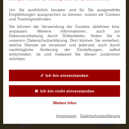
Um Sie ausführlich beraten und für Sie ausgewählte
Kontaktaufnahme
5
Empfehlungen aussprechen zu können, nutzen wir Cookies
und Trackingmethoden.
Wir kontaktieren Sie persönlich.
Sie können die Verwendung der Cookies ablehnen bzw.
anpassen. Weitere Informationen, auch zur
Personalisierung auswählen
6
Datenverarbeitung durch Drittanbieter, finden Sie in
unserern Datenschutzerklärung. Dort können Sie einsehen,
Stollenbanderole
welche Dienste wir einsetzen und jederzeit, auch durch
nachträgliche Änderung der Einstellungen, selbst
An der
Stollenbanderole
können wir ab 50 Stück auf Wunsch
entscheiden, ob und inwieweit Sie diesen zustimmen
eine individuelle Gestaltung in Ihrem Firmendesign
möchten.
vornehmen. So wird der Stollen zu einem ganz besonderen
Werbeartikel. Die Lieferzeit beträgt ca. 14 Tage.
Ich bin einverstanden
Ich bin nicht einverstanden
Weitere Infos
Impressum
|
Datenschutzerklärung