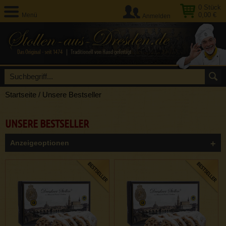
0
Stück
0,00 €
Menü
Anmelden
Startseite
/
Unsere Bestseller
UNSERE BESTSELLER
Anzeigeoptionen