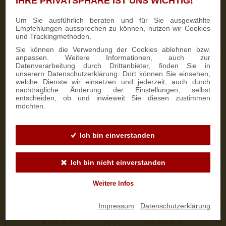
IHRE PRIVATSPHÄRE IST UNS WICHTIG!
333 Bewertungen
187 Bewertungen
Um Sie ausführlich beraten und für Sie ausgewählte
Empfehlungen aussprechen zu können, nutzen wir Cookies
700g Feinster Mohnstriezel
1000g Dresdner Stollen® in
und Trackingmethoden.
im Geschenkkarton
Holzkiste
Sie können die Verwendung der Cookies ablehnen bzw.
anpassen. Weitere Informationen, auch zur
Datenverarbeitung durch Drittanbieter, finden Sie in
15,90 €
25,50 €
unserern Datenschutzerklärung. Dort können Sie einsehen,
welche Dienste wir einsetzen und jederzeit, auch durch
nachträgliche Änderung der Einstellungen, selbst
entscheiden, ob und inwieweit Sie diesen zustimmen
ZUM PRODUKT
ZUM PRODUKT
möchten.
Ich bin einverstanden
Ich bin nicht einverstanden
Weitere Infos
Impressum
|
Datenschutzerklärung