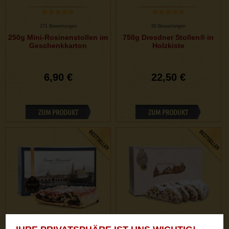
271 Bewertungen
50 Bewertungen
250g Mini-Rosinenstollen im
750g Dresdner Stollen® in
Geschenkkarton
Holzkiste
6,90 €
22,50 €
ZUM PRODUKT
ZUM PRODUKT