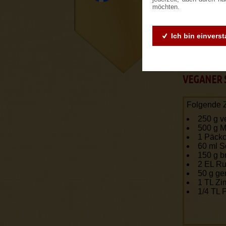
Hier k
möchten.
Ich bin einvers
VEGANER 
Folgende Z
250 g v
500 g M
1 Päckc
60 ml S
150 g b
2 EL R
50 g g
1 TL Zi
1/4 TL 