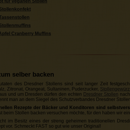
t für veganen Stollen
Stollenkonfekt
 Tassenstollen
Stollenmuffins
Apfel Cranberry Muffins
 zum selber backen
taten des Dresdner Stollens sind seit langer Zeit festgesch
lz, Zitronat, Orangeat, Sultaninen, Puderzucker,
Stollengewür
 aus und um Dresden dürfen den echten
Dresdner Stollen
nach 
kennt man an dem Siegel des Schutzverbandes Dresdner Stollen
ionellen Rezepte der Bäcker und Konditoren sind selbstver
st beim Stollen backen versuchen möchte, für den haben wir ein
cht im Besitz eines der streng geheimen traditionellen Dresd
pt vor. Schmeckt FAST so gut wie unser Original!