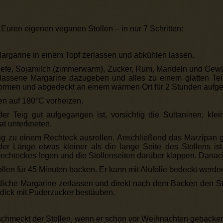
 Euren eigenen veganen Stollen – in nur 7 Schritten:
argarine in einem Topf zerlassen und abkühlen lassen.
efe, Sojamilch (zimmerwarm), Zucker, Rum, Mandeln und Gewü
lassene Margarine dazugeben und alles zu einem glatten Tei
ormen und abgedeckt an einem warmen Ort für 2 Stunden aufge
n auf 180°C vorheizen.
r Teig gut aufgegangen ist, vorsichtig die Sultaninen, klei
t unterkneten.
g zu einem Rechteck ausrollen. Anschließend das Marzipan g
der Länge etwas kleiner als die lange Seite des Stollens ist
rechteckes legen und die Stollenseiten darüber klappen. Dana
llen für 45 Minuten backen. Er kann mit Alufolie bedeckt werden,
tliche Margarine zerlassen und direkt nach dem Backen den St
 dick mit Puderzucker bestäuben.
chmeckt der Stollen, wenn er schon vor Weihnachten gebacken