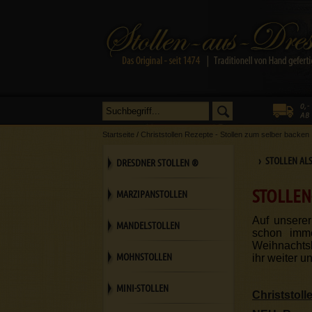
Startseite
/
Christstollen Rezepte - Stollen zum selber backen
› STOLLEN AL
DRESDNER STOLLEN ®
STOLLEN
MARZIPANSTOLLEN
Auf unsere
MANDELSTOLLEN
schon imme
Weihnachtsl
MOHNSTOLLEN
ihr weiter u
MINI-STOLLEN
Christstoll