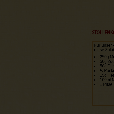
STOLLENK
Für unser k
diese Zuta
250g M
50g Zuc
50g Pu
½ Päckc
15g He
100ml M
1 Prise