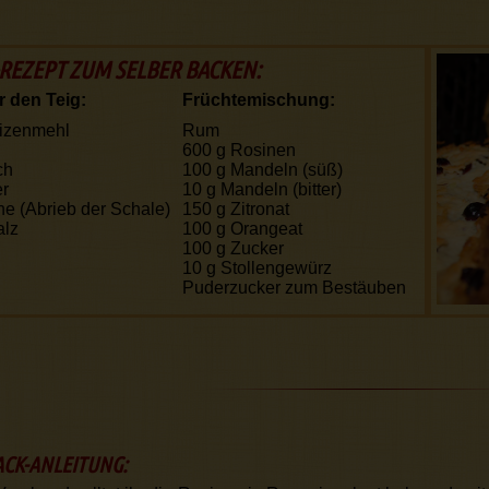
REZEPT ZUM SELBER BACKEN:
r den Teig:
Früchtemischung:
izenmehl
Rum
600 g
Rosinen
ch
100 g
Mandeln (süß)
er
10 g
Mandeln (bitter)
ne (Abrieb der Schale)
150 g
Zitronat
alz
100 g
Orangeat
100 g
Zucker
10 g
Stollengewürz
Puderzucker zum Bestäuben
ACK-ANLEITUNG: