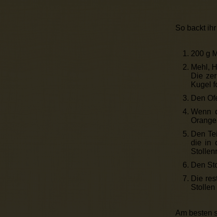
So backt ihr
200 g M
Mehl, H
Die zer
Kugel f
Den Ofe
Wenn de
Orangea
Den Tei
die in 
Stollen
Den Sto
Die res
Stollen
Am besten s