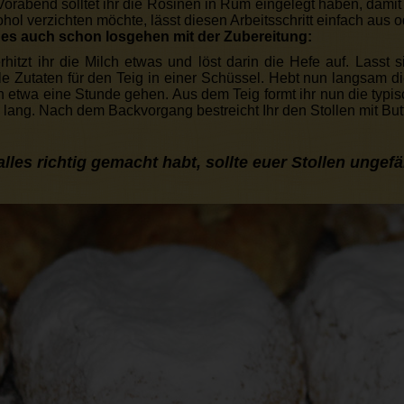
Vorabend solltet ihr die Rosinen in Rum eingelegt haben, dami
hol verzichten möchte, lässt diesen Arbeitsschritt einfach aus od
es auch schon losgehen mit der Zubereitung:
erhitzt ihr die Milch etwas und löst darin die Hefe auf. Lasst
le Zutaten für den Teig in einer Schüssel. Hebt nun langsam d
hn etwa eine Stunde gehen. Aus dem Teig formt ihr nun die typi
 lang. Nach dem Backvorgang bestreicht Ihr den Stollen mit But
alles richtig gemacht habt, sollte euer Stollen ungef