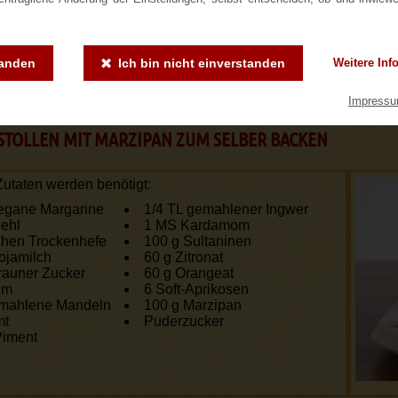
önnt ihr den Original Dresdner Rosinens
tanden
Ich bin nicht einverstanden
Weitere Inf
Impress
STOLLEN MIT MARZIPAN ZUM SELBER BACKEN
utaten werden benötigt:
egane Margarine
1/4 TL gemahlener Ingwer
ehl
1 MS Kardamom
hen Trockenhefe
100 g Sultaninen
ojamilch
60 g Zitronat
rauner Zucker
60 g Orangeat
um
6 Soft-Aprikosen
emahlene Mandeln
100 g Marzipan
mt
Puderzucker
Piment