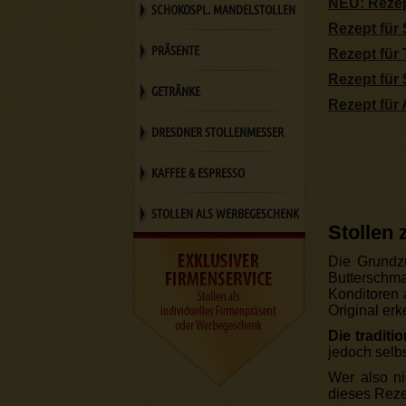
NEU: Rezep
SCHOKOSPL. MANDELSTOLLEN
Rezept für 
PRÄSENTE
Rezept für
Rezept für 
GETRÄNKE
Rezept für 
DRESDNER STOLLENMESSER
KAFFEE & ESPRESSO
STOLLEN ALS WERBEGESCHENK
Stollen
Die Grundzu
Butterschma
Konditoren
Original er
Die tradit
jedoch selb
Wer also ni
dieses Reze