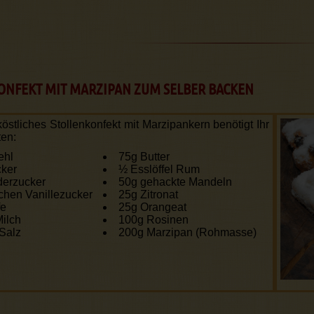
ONFEKT MIT MARZIPAN ZUM SELBER BACKEN
östliches Stollenkonfekt mit Marzipan­kern benötigt Ihr
ten:
ehl
75g Butter
ker
½ Esslöffel Rum
derzucker
50g gehackte Mandeln
hen Vanillezucker
25g Zitronat
fe
25g Orangeat
ilch
100g Rosinen
 Salz
200g Marzipan (Rohmasse)