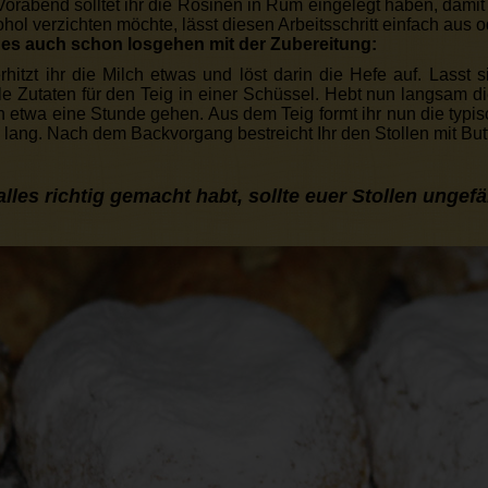
Vorabend solltet ihr die Rosinen in Rum eingelegt haben, dami
hol verzichten möchte, lässt diesen Arbeitsschritt einfach aus od
es auch schon losgehen mit der Zubereitung:
erhitzt ihr die Milch etwas und löst darin die Hefe auf. Lasst
le Zutaten für den Teig in einer Schüssel. Hebt nun langsam d
hn etwa eine Stunde gehen. Aus dem Teig formt ihr nun die typi
 lang. Nach dem Backvorgang bestreicht Ihr den Stollen mit But
alles richtig gemacht habt, sollte euer Stollen ungef