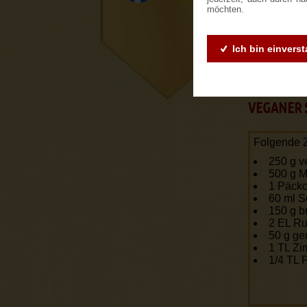
Hier k
möchten.
Ich bin einvers
VEGANER 
Folgende Z
250 g v
500 g M
1 Päckc
60 ml S
150 g b
2 EL R
50 g g
1 TL Zi
1/4 TL 