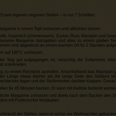
 Euren eigenen veganen Stollen – in nur 7 Schritten:
argarine in einem Topf zerlassen und abkühlen lassen.
efe, Sojamilch (zimmerwarm), Zucker, Rum, Mandeln und Gewü
lassene Margarine dazugeben und alles zu einem glatten Tei
ormen und abgedeckt an einem warmen Ort für 2 Stunden aufge
n auf 180°C vorheizen.
r Teig gut aufgegangen ist, vorsichtig die Sultaninen, klei
t unterkneten.
g zu einem Rechteck ausrollen. Anschließend das Marzipan g
der Länge etwas kleiner als die lange Seite des Stollens ist
rechteckes legen und die Stollenseiten darüber klappen. Dana
llen für 45 Minuten backen. Er kann mit Alufolie bedeckt werden,
tliche Margarine zerlassen und direkt nach dem Backen den St
 dick mit Puderzucker bestäuben.
chmeckt der Stollen, wenn er schon vor Weihnachten gebacken