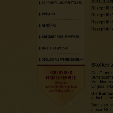
NEU: Rezep
SCHOKOSPL. MANDELSTOLLEN
Rezept für 
PRÄSENTE
Rezept für
Rezept für 
GETRÄNKE
Rezept für 
DRESDNER STOLLENMESSER
KAFFEE & ESPRESSO
STOLLEN ALS WERBEGESCHENK
Stollen
Die Grundzu
Butterschma
Konditoren
Original er
Die tradit
jedoch selb
Wer also ni
dieses Reze