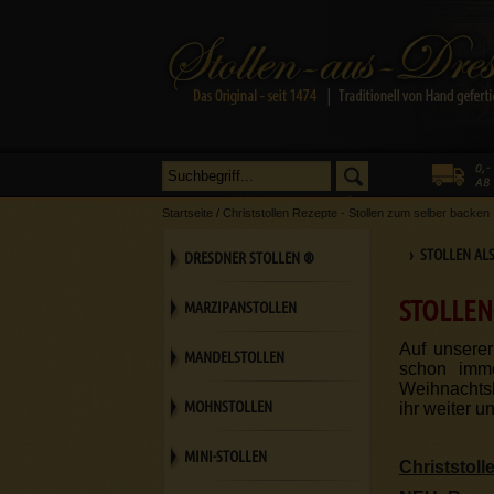
Startseite
/
Christstollen Rezepte - Stollen zum selber backen
› STOLLEN AL
DRESDNER STOLLEN ®
STOLLEN
MARZIPANSTOLLEN
Auf unsere
MANDELSTOLLEN
schon imme
Weihnachtsl
MOHNSTOLLEN
ihr weiter u
MINI-STOLLEN
Christstoll