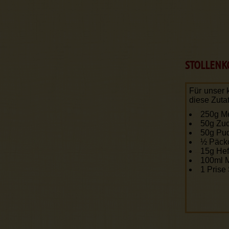
STOLLENK
Für unser k
diese Zuta
250g M
50g Zuc
50g Pu
½ Päckc
15g He
100ml M
1 Prise