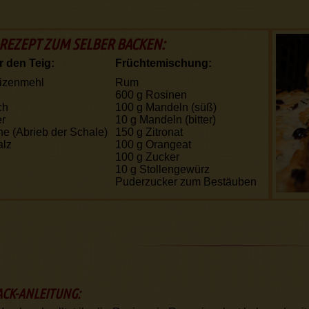
REZEPT ZUM SELBER BACKEN:
r den Teig:
Früchtemischung:
izenmehl
Rum
600 g
Rosinen
ch
100 g
Mandeln (süß)
er
10 g
Mandeln (bitter)
ne (Abrieb der Schale)
150 g
Zitronat
alz
100 g
Orangeat
100 g
Zucker
10 g
Stollengewürz
Puderzucker zum Bestäuben
ACK-ANLEITUNG: