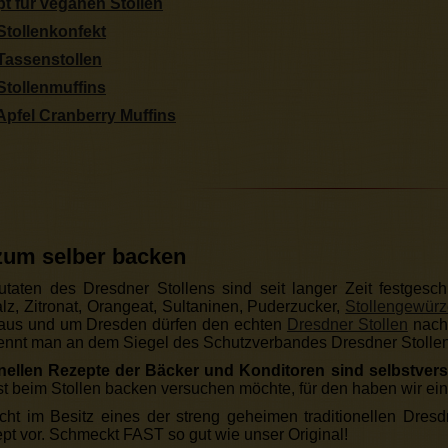
t für veganen Stollen
Stollenkonfekt
 Tassenstollen
Stollenmuffins
Apfel Cranberry Muffins
 zum selber backen
taten des Dresdner Stollens sind seit langer Zeit festgesch
lz, Zitronat, Orangeat, Sultaninen, Puderzucker,
Stollengewür
 aus und um Dresden dürfen den echten
Dresdner Stollen
nach 
kennt man an dem Siegel des Schutzverbandes Dresdner Stollen
ionellen Rezepte der Bäcker und Konditoren sind selbstver
st beim Stollen backen versuchen möchte, für den haben wir ein
cht im Besitz eines der streng geheimen traditionellen Dresd
pt vor. Schmeckt FAST so gut wie unser Original!