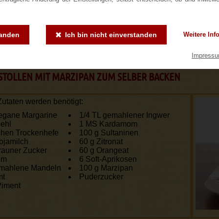
önnt ihr den Original Dresdner Rosinens
tanden
Ich bin nicht einverstanden
Weitere Inf
Impress
STOLLEN MIT MARZIPAN ZUM SELBER BACKEN
utaten werden benötigt:
egane Margarine
1/4 TL gemahlener Ingwer
ehl
1 MS Kardamom
hen Trockenhefe
100 g Sultaninen
ojamilch
60 g Zitronat
rauner Zucker
60 g Orangeat
um
6 Soft-Aprikosen
emahlene Mandeln
100 g Marzipan
mt
Puderzucker
Piment