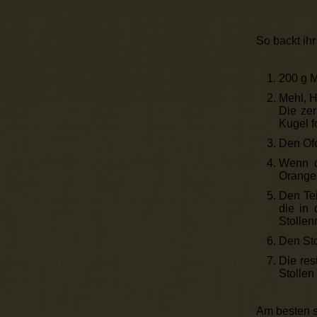
So backt ihr
200 g M
Mehl, H
Die zer
Kugel f
Den Ofe
Wenn de
Orangea
Den Tei
die in 
Stollen
Den Sto
Die res
Stollen
Am besten s