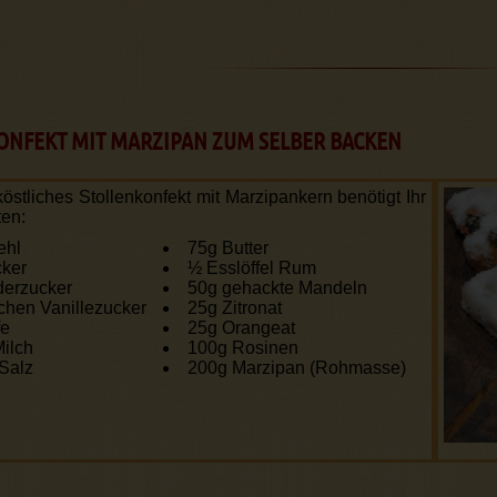
ONFEKT MIT MARZIPAN ZUM SELBER BACKEN
östliches Stollenkonfekt mit Marzipan­kern benötigt Ihr
ten:
ehl
75g Butter
ker
½ Esslöffel Rum
derzucker
50g gehackte Mandeln
hen Vanillezucker
25g Zitronat
fe
25g Orangeat
ilch
100g Rosinen
 Salz
200g Marzipan (Rohmasse)