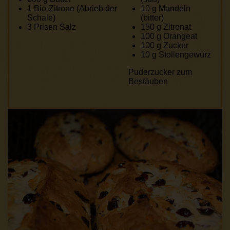
1
Bio-Zitrone (Abrieb der
10 g
Mandeln
Schale)
(bitter)
3
Prisen Salz
150 g
Zitronat
100 g
Orangeat
100 g
Zucker
10 g
Stollengewürz
Puderzucker zum
Bestäuben