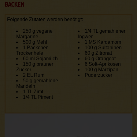
BACKEN
Folgende Zutaten werden benötigt:
250 g vegane
1/4 TL gemahlener
Margarine
Ingwer
500 g Mehl
1 MS Kardamom
1 Päckchen
100 g Sultaninen
Trockenhefe
60 g Zitronat
60 ml Sojamilch
60 g Orangeat
150 g brauner
6 Soft-Aprikosen
Zucker
100 g Marzipan
2 EL Rum
Puderzucker
50 g gemahlene
Mandeln
1 TL Zimt
1/4 TL Piment