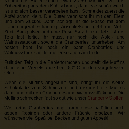
Nehmt die Butter schon etwa 30-60 Minuten vor der
Zubereitung aus dem Kühlschrank, damit sie schön weich
ist und sich besser verarbeiten lässt. Schneidet zuerst die
Äpfel schön klein. Die Butter vermischt ihr mit den Eiern
und dem Zucker. Dann schlagt ihr die Masse mit dem
Handrührgerät schaumig. Anschließend gebt ihr Mehl,
Zimt, Backpulver und eine Prise Salz hinzu. Jetzt ist der
Teig fast fertig, ihr müsst nur noch die Apfel- und
Walnussstücken, sowie die Cranberries unterheben. Am
besten hebt ihr noch ein paar Cranberries und
Walnussstücke auf für die Dekoration am Ende.
Füllt den Teig in die Papierförmchen und stellt die Muffins
dann eine Viertelstunde bei 180° C in den vorgeheizten
Ofen.
Wenn die Muffins abgekühlt sind, bringt ihr die weiße
Schokolade zum Schmelzen und dekoriert die Muffins
damit und mit den Cranberries und Walnussstückchen. Die
Muffins schmecken fast so gut wie unser
Cranberry Stollen
!
Wer keine Cranberries mag, kann diese natürlich auch
gegen Rosinen oder andere Früchte ersetzen. Wir
wünschen viel Spaß bei Backen und guten Appetit!