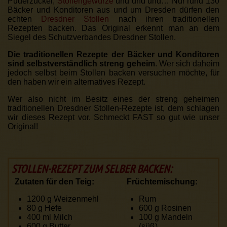
Puderzucker,
Stollengewürze
und und und… Nur rund 130
Bäcker und Konditoren aus und um Dresden dürfen den
echten
Dresdner Stollen
nach ihren traditionellen
Rezepten backen. Das Original erkennt man an dem
Siegel des Schutzverbandes Dresdner Stollen.
Die traditionellen Rezepte der Bäcker und Konditoren
sind selbstverständlich streng geheim
. Wer sich daheim
jedoch selbst beim Stollen backen versuchen möchte, für
den haben wir ein alternatives Rezept.
Wer also nicht im Besitz eines der streng geheimen
traditionellen Dresdner Stollen-Rezepte ist, dem schlagen
wir dieses Rezept vor. Schmeckt FAST so gut wie unser
Original!
STOLLEN-REZEPT ZUM SELBER BACKEN:
Zutaten für den Teig:
Früchtemischung:
1200 g
Weizenmehl
Rum
80 g
Hefe
600 g
Rosinen
400 ml
Milch
100 g
Mandeln
600 g
Butter
(süß)