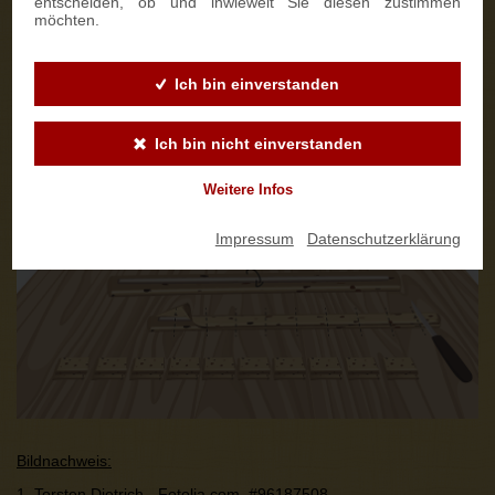
entscheiden, ob und inwieweit Sie diesen zustimmen
möchten.
Ich bin einverstanden
Ich bin nicht einverstanden
Weitere Infos
Impressum
|
Datenschutzerklärung
Bildnachweis:
1. Torsten Dietrich - Fotolia.com,
#96187508