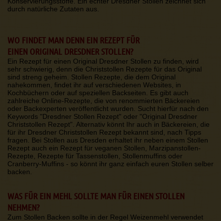
Konservierungsstoffe. Ein echter Dresdner Stollen zeichnet sich
durch natürliche Zutaten aus.
WO FINDET MAN DENN EIN REZEPT FÜR
EINEN ORIGINAL DRESDNER STOLLEN?
Ein Rezept für einen Original Dresdner Stollen zu finden, wird
sehr schwierig, denn die Christstollen Rezepte für das Original
sind streng geheim. Stollen Rezepte, die dem Original
nahekommen, findet ihr auf verschiedenen Websites, in
Kochbüchern oder auf speziellen Backseiten. Es gibt auch
zahlreiche Online-Rezepte, die von renommierten Bäckereien
oder Backexperten veröffentlicht wurden. Sucht hierfür nach den
Keywords "Dresdner Stollen Rezept" oder "Original Dresdner
Christstollen Rezept". Alternativ könnt Ihr auch in Bäckereien, die
für ihr Dresdner Christstollen Rezept bekannt sind, nach Tipps
fragen. Bei Stollen aus Dresden erhaltet ihr neben einem Stollen
Rezept auch ein Rezept für veganen Stollen, Marzipanstollen-
Rezepte, Rezepte für Tassenstollen, Stollenmuffins oder
Cranberry-Muffins - so könnt ihr ganz einfach euren Stollen selber
backen.
WAS FÜR EIN MEHL SOLLTE MAN FÜR EINEN STOLLEN
NEHMEN?
Zum Stollen Backen sollte in der Regel Weizenmehl verwendet