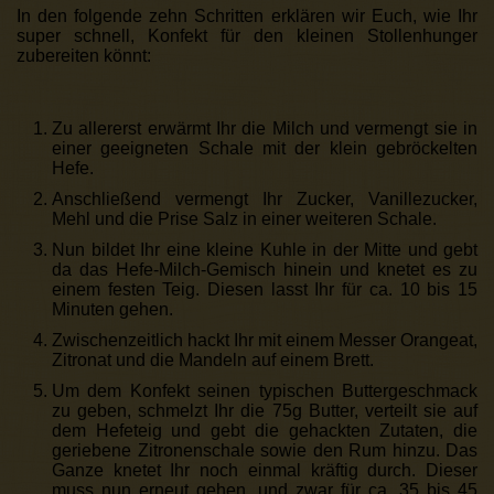
In den folgende zehn Schritten erklären wir Euch, wie Ihr
super schnell, Konfekt für den kleinen Stollenhunger
zubereiten könnt:
Zu allererst erwärmt Ihr die Milch und vermengt sie in
einer geeigneten Schale mit der klein gebröckelten
Hefe.
Anschließend vermengt Ihr Zucker, Vanillezucker,
Mehl und die Prise Salz in einer weiteren Schale.
Nun bildet Ihr eine kleine Kuhle in der Mitte und gebt
da das Hefe-Milch-Gemisch hinein und knetet es zu
einem festen Teig. Diesen lasst Ihr für ca. 10 bis 15
Minuten gehen.
Zwischenzeitlich hackt Ihr mit einem Messer Orangeat,
Zitronat und die Mandeln auf einem Brett.
Um dem Konfekt seinen typischen Buttergeschmack
zu geben, schmelzt Ihr die 75g Butter, verteilt sie auf
dem Hefeteig und gebt die gehackten Zutaten, die
geriebene Zitronenschale sowie den Rum hinzu. Das
Ganze knetet Ihr noch einmal kräftig durch. Dieser
muss nun erneut gehen, und zwar für ca. 35 bis 45