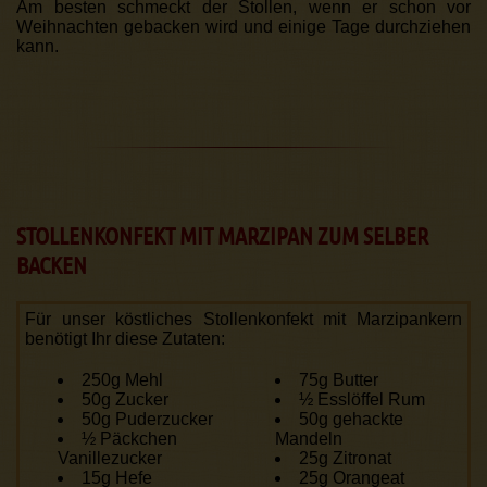
Am besten schmeckt der Stollen, wenn er schon vor
Weihnachten gebacken wird und einige Tage durchziehen
kann.
STOLLENKONFEKT MIT MARZIPAN ZUM SELBER
BACKEN
Für unser köstliches Stollenkonfekt mit Marzipan­kern
benötigt Ihr diese Zutaten:
250g Mehl
75g Butter
50g Zucker
½ Esslöffel Rum
50g Puderzucker
50g gehackte
½ Päckchen
Mandeln
Vanillezucker
25g Zitronat
15g Hefe
25g Orangeat