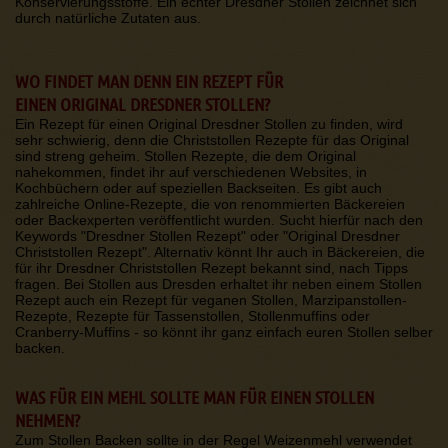
Konservierungsstoffe. Ein echter Dresdner Stollen zeichnet sich
durch natürliche Zutaten aus.
WO FINDET MAN DENN EIN REZEPT FÜR
EINEN ORIGINAL DRESDNER STOLLEN?
Ein Rezept für einen Original Dresdner Stollen zu finden, wird
sehr schwierig, denn die Christstollen Rezepte für das Original
sind streng geheim. Stollen Rezepte, die dem Original
nahekommen, findet ihr auf verschiedenen Websites, in
Kochbüchern oder auf speziellen Backseiten. Es gibt auch
zahlreiche Online-Rezepte, die von renommierten Bäckereien
oder Backexperten veröffentlicht wurden. Sucht hierfür nach den
Keywords "Dresdner Stollen Rezept" oder "Original Dresdner
Christstollen Rezept". Alternativ könnt Ihr auch in Bäckereien, die
für ihr Dresdner Christstollen Rezept bekannt sind, nach Tipps
fragen. Bei Stollen aus Dresden erhaltet ihr neben einem Stollen
Rezept auch ein Rezept für veganen Stollen, Marzipanstollen-
Rezepte, Rezepte für Tassenstollen, Stollenmuffins oder
Cranberry-Muffins - so könnt ihr ganz einfach euren Stollen selber
backen.
WAS FÜR EIN MEHL SOLLTE MAN FÜR EINEN STOLLEN
NEHMEN?
Zum Stollen Backen sollte in der Regel Weizenmehl verwendet