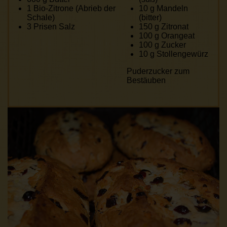
1
Bio-Zitrone (Abrieb der
10 g
Mandeln
Schale)
(bitter)
3
Prisen Salz
150 g
Zitronat
100 g
Orangeat
100 g
Zucker
10 g
Stollengewürz
Puderzucker zum
Bestäuben