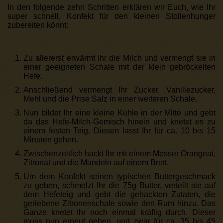
In den folgende zehn Schritten erklären wir Euch, wie Ihr
super schnell, Konfekt für den kleinen Stollenhunger
zubereiten könnt:
Zu allererst erwärmt Ihr die Milch und vermengt sie in
einer geeigneten Schale mit der klein gebröckelten
Hefe.
Anschließend vermengt Ihr Zucker, Vanillezucker,
Mehl und die Prise Salz in einer weiteren Schale.
Nun bildet Ihr eine kleine Kuhle in der Mitte und gebt
da das Hefe-Milch-Gemisch hinein und knetet es zu
einem festen Teig. Diesen lasst Ihr für ca. 10 bis 15
Minuten gehen.
Zwischenzeitlich hackt Ihr mit einem Messer Orangeat,
Zitronat und die Mandeln auf einem Brett.
Um dem Konfekt seinen typischen Buttergeschmack
zu geben, schmelzt Ihr die 75g Butter, verteilt sie auf
dem Hefeteig und gebt die gehackten Zutaten, die
geriebene Zitronenschale sowie den Rum hinzu. Das
Ganze knetet Ihr noch einmal kräftig durch. Dieser
muss nun erneut gehen, und zwar für ca. 35 bis 45