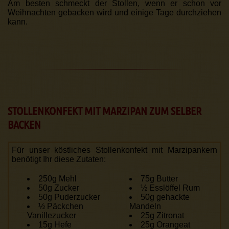
Am besten schmeckt der Stollen, wenn er schon vor
Weihnachten gebacken wird und einige Tage durchziehen
kann.
STOLLENKONFEKT MIT MARZIPAN ZUM SELBER
BACKEN
Für unser köstliches Stollenkonfekt mit Marzipan­kern
benötigt Ihr diese Zutaten:
250g Mehl
75g Butter
50g Zucker
½ Esslöffel Rum
50g Puderzucker
50g gehackte
½ Päckchen
Mandeln
Vanillezucker
25g Zitronat
15g Hefe
25g Orangeat