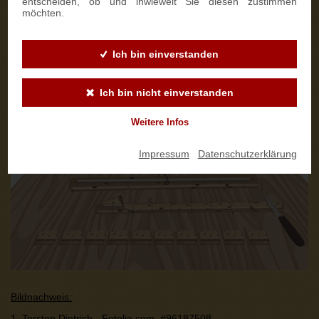
entscheiden, ob und inwieweit Sie diesen zustimmen
möchten.
Ich bin einverstanden
Ich bin nicht einverstanden
Weitere Infos
Impressum
|
Datenschutzerklärung
Bildnachweis:
1. Torsten Dietrich - Fotolia.com,
#96187508