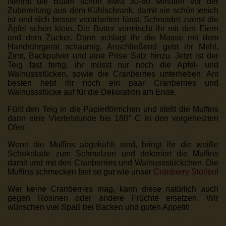
Nehmt die Butter schon etwa 30-60 Minuten vor der
Zubereitung aus dem Kühlschrank, damit sie schön weich
ist und sich besser verarbeiten lässt. Schneidet zuerst die
Äpfel schön klein. Die Butter vermischt ihr mit den Eiern
und dem Zucker. Dann schlagt ihr die Masse mit dem
Handrührgerät schaumig. Anschließend gebt ihr Mehl,
Zimt, Backpulver und eine Prise Salz hinzu. Jetzt ist der
Teig fast fertig, ihr müsst nur noch die Apfel- und
Walnussstücken, sowie die Cranberries unterheben. Am
besten hebt ihr noch ein paar Cranberries und
Walnussstücke auf für die Dekoration am Ende.
Füllt den Teig in die Papierförmchen und stellt die Muffins
dann eine Viertelstunde bei 180° C in den vorgeheizten
Ofen.
Wenn die Muffins abgekühlt sind, bringt ihr die weiße
Schokolade zum Schmelzen und dekoriert die Muffins
damit und mit den Cranberries und Walnussstückchen. Die
Muffins schmecken fast so gut wie unser
Cranberry Stollen
!
Wer keine Cranberries mag, kann diese natürlich auch
gegen Rosinen oder andere Früchte ersetzen. Wir
wünschen viel Spaß bei Backen und guten Appetit!