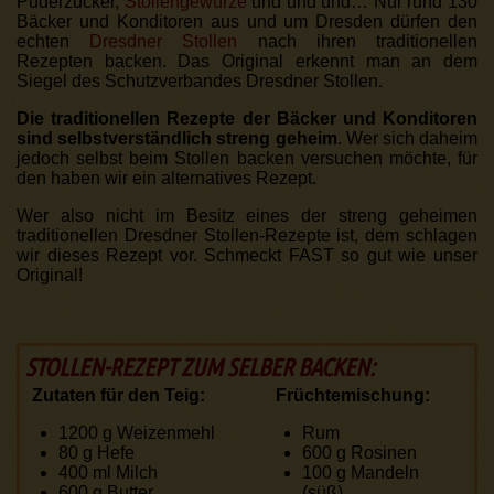
Puderzucker,
Stollengewürze
und und und… Nur rund 130
Bäcker und Konditoren aus und um Dresden dürfen den
echten
Dresdner Stollen
nach ihren traditionellen
Rezepten backen. Das Original erkennt man an dem
Siegel des Schutzverbandes Dresdner Stollen.
Die traditionellen Rezepte der Bäcker und Konditoren
sind selbstverständlich streng geheim
. Wer sich daheim
jedoch selbst beim Stollen backen versuchen möchte, für
den haben wir ein alternatives Rezept.
Wer also nicht im Besitz eines der streng geheimen
traditionellen Dresdner Stollen-Rezepte ist, dem schlagen
wir dieses Rezept vor. Schmeckt FAST so gut wie unser
Original!
STOLLEN-REZEPT ZUM SELBER BACKEN:
Zutaten für den Teig:
Früchtemischung:
1200 g
Weizenmehl
Rum
80 g
Hefe
600 g
Rosinen
400 ml
Milch
100 g
Mandeln
600 g
Butter
(süß)