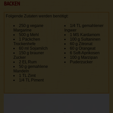
BACKEN
Folgende Zutaten werden benötigt:
250 g vegane
1/4 TL gemahlener
Margarine
Ingwer
500 g Mehl
1 MS Kardamom
1 Päckchen
100 g Sultaninen
Trockenhefe
60 g Zitronat
60 ml Sojamilch
60 g Orangeat
150 g brauner
6 Soft-Aprikosen
Zucker
100 g Marzipan
2 EL Rum
Puderzucker
50 g gemahlene
Mandeln
1 TL Zimt
1/4 TL Piment