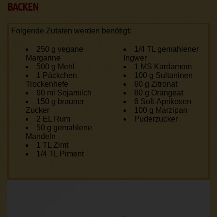
BACKEN
Folgende Zutaten werden benötigt:
250 g vegane
1/4 TL gemahlener
Margarine
Ingwer
500 g Mehl
1 MS Kardamom
1 Päckchen
100 g Sultaninen
Trockenhefe
60 g Zitronat
60 ml Sojamilch
60 g Orangeat
150 g brauner
6 Soft-Aprikosen
Zucker
100 g Marzipan
2 EL Rum
Puderzucker
50 g gemahlene
Mandeln
1 TL Zimt
1/4 TL Piment