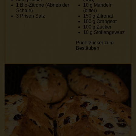
1
Bio-Zitrone (Abrieb der
10 g
Mandeln
Schale)
(bitter)
3
Prisen Salz
150 g
Zitronat
100 g
Orangeat
100 g
Zucker
10 g
Stollengewürz
Puderzucker zum
Bestäuben