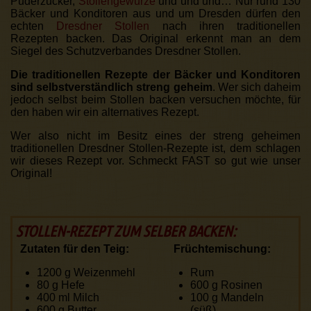
Puderzucker,
Stollengewürze
und und und… Nur rund 130
Bäcker und Konditoren aus und um Dresden dürfen den
echten
Dresdner Stollen
nach ihren traditionellen
Rezepten backen. Das Original erkennt man an dem
Siegel des Schutzverbandes Dresdner Stollen.
Die traditionellen Rezepte der Bäcker und Konditoren
sind selbstverständlich streng geheim
. Wer sich daheim
jedoch selbst beim Stollen backen versuchen möchte, für
den haben wir ein alternatives Rezept.
Wer also nicht im Besitz eines der streng geheimen
traditionellen Dresdner Stollen-Rezepte ist, dem schlagen
wir dieses Rezept vor. Schmeckt FAST so gut wie unser
Original!
STOLLEN-REZEPT ZUM SELBER BACKEN:
Zutaten für den Teig:
Früchtemischung:
1200 g
Weizenmehl
Rum
80 g
Hefe
600 g
Rosinen
400 ml
Milch
100 g
Mandeln
600 g
Butter
(süß)