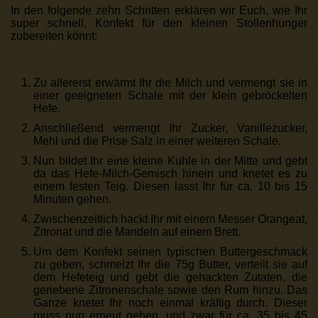
In den folgende zehn Schritten erklären wir Euch, wie Ihr
super schnell, Konfekt für den kleinen Stollenhunger
zubereiten könnt:
Zu allererst erwärmt Ihr die Milch und vermengt sie in
einer geeigneten Schale mit der klein gebröckelten
Hefe.
Anschließend vermengt Ihr Zucker, Vanillezucker,
Mehl und die Prise Salz in einer weiteren Schale.
Nun bildet Ihr eine kleine Kuhle in der Mitte und gebt
da das Hefe-Milch-Gemisch hinein und knetet es zu
einem festen Teig. Diesen lasst Ihr für ca. 10 bis 15
Minuten gehen.
Zwischenzeitlich hackt Ihr mit einem Messer Orangeat,
Zitronat und die Mandeln auf einem Brett.
Um dem Konfekt seinen typischen Buttergeschmack
zu geben, schmelzt Ihr die 75g Butter, verteilt sie auf
dem Hefeteig und gebt die gehackten Zutaten, die
geriebene Zitronenschale sowie den Rum hinzu. Das
Ganze knetet Ihr noch einmal kräftig durch. Dieser
muss nun erneut gehen, und zwar für ca. 35 bis 45