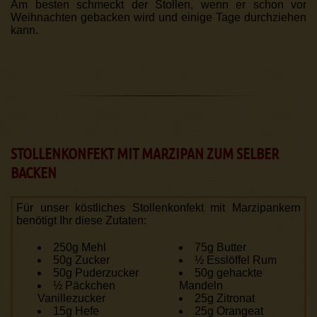
Am besten schmeckt der Stollen, wenn er schon vor
Weihnachten gebacken wird und einige Tage durchziehen
kann.
STOLLENKONFEKT MIT MARZIPAN ZUM SELBER
BACKEN
Für unser köstliches Stollenkonfekt mit Marzipan­kern
benötigt Ihr diese Zutaten:
250g Mehl
75g Butter
50g Zucker
½ Esslöffel Rum
50g Puderzucker
50g gehackte
½ Päckchen
Mandeln
Vanillezucker
25g Zitronat
15g Hefe
25g Orangeat