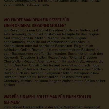
Konservierungsstoffe. Ein echter Dresdner Stollen zeichnet sich
durch natürliche Zutaten aus.
WO FINDET MAN DENN EIN REZEPT FÜR
EINEN ORIGINAL DRESDNER STOLLEN?
Ein Rezept für einen Original Dresdner Stollen zu finden, wird
sehr schwierig, denn die Christstollen Rezepte für das Original
sind streng geheim. Stollen Rezepte, die dem Original
nahekommen, findet ihr auf verschiedenen Websites, in
Kochbüchern oder auf speziellen Backseiten. Es gibt auch
zahlreiche Online-Rezepte, die von renommierten Bäckereien
oder Backexperten veröffentlicht wurden. Sucht hierfür nach den
Keywords "Dresdner Stollen Rezept" oder "Original Dresdner
Christstollen Rezept". Alternativ könnt Ihr auch in Bäckereien, die
für ihr Dresdner Christstollen Rezept bekannt sind, nach Tipps
fragen. Bei Stollen aus Dresden erhaltet ihr neben einem Stollen
Rezept auch ein Rezept für veganen Stollen, Marzipanstollen-
Rezepte, Rezepte für Tassenstollen, Stollenmuffins oder
Cranberry-Muffins - so könnt ihr ganz einfach euren Stollen selber
backen.
WAS FÜR EIN MEHL SOLLTE MAN FÜR EINEN STOLLEN
NEHMEN?
Zum Stollen Backen sollte in der Regel Weizenmehl verwendet