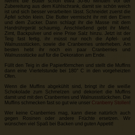
Nehmt die Butter schon etwa 30-60 Minuten vor der
Zubereitung aus dem Kühlschrank, damit sie schön weich
ist und sich besser verarbeiten lässt. Schneidet zuerst die
Äpfel schön klein. Die Butter vermischt ihr mit den Eiern
und dem Zucker. Dann schlagt ihr die Masse mit dem
Handrührgerät schaumig. Anschließend gebt ihr Mehl,
Zimt, Backpulver und eine Prise Salz hinzu. Jetzt ist der
Teig fast fertig, ihr müsst nur noch die Apfel- und
Walnussstücken, sowie die Cranberries unterheben. Am
besten hebt ihr noch ein paar Cranberries und
Walnussstücke auf für die Dekoration am Ende.
Füllt den Teig in die Papierförmchen und stellt die Muffins
dann eine Viertelstunde bei 180° C in den vorgeheizten
Ofen.
Wenn die Muffins abgekühlt sind, bringt ihr die weiße
Schokolade zum Schmelzen und dekoriert die Muffins
damit und mit den Cranberries und Walnussstückchen. Die
Muffins schmecken fast so gut wie unser
Cranberry Stollen
!
Wer keine Cranberries mag, kann diese natürlich auch
gegen Rosinen oder andere Früchte ersetzen. Wir
wünschen viel Spaß bei Backen und guten Appetit!