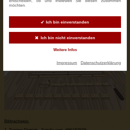
entscheiden, ob und inwieweit Sie diesen zustimmen
möchten.
Ich bin einverstanden
Ich bin nicht einverstanden
Weitere Infos
Impressum
|
Datenschutzerklärung
Bildnachweis:
1. Torsten Dietrich - Fotolia.com,
#96187508