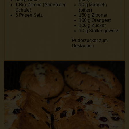
1
Bio-Zitrone (Abrieb der
10 g
Mandeln
Schale)
(bitter)
3
Prisen Salz
150 g
Zitronat
100 g
Orangeat
100 g
Zucker
10 g
Stollengewürz
Puderzucker zum
Bestäuben