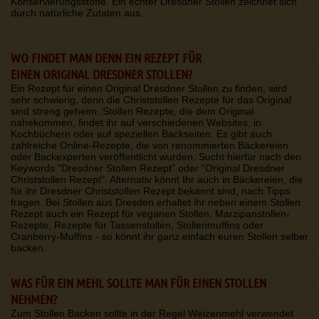
Konservierungsstoffe. Ein echter Dresdner Stollen zeichnet sich
durch natürliche Zutaten aus.
WO FINDET MAN DENN EIN REZEPT FÜR
EINEN ORIGINAL DRESDNER STOLLEN?
Ein Rezept für einen Original Dresdner Stollen zu finden, wird
sehr schwierig, denn die Christstollen Rezepte für das Original
sind streng geheim. Stollen Rezepte, die dem Original
nahekommen, findet ihr auf verschiedenen Websites, in
Kochbüchern oder auf speziellen Backseiten. Es gibt auch
zahlreiche Online-Rezepte, die von renommierten Bäckereien
oder Backexperten veröffentlicht wurden. Sucht hierfür nach den
Keywords "Dresdner Stollen Rezept" oder "Original Dresdner
Christstollen Rezept". Alternativ könnt Ihr auch in Bäckereien, die
für ihr Dresdner Christstollen Rezept bekannt sind, nach Tipps
fragen. Bei Stollen aus Dresden erhaltet ihr neben einem Stollen
Rezept auch ein Rezept für veganen Stollen, Marzipanstollen-
Rezepte, Rezepte für Tassenstollen, Stollenmuffins oder
Cranberry-Muffins - so könnt ihr ganz einfach euren Stollen selber
backen.
WAS FÜR EIN MEHL SOLLTE MAN FÜR EINEN STOLLEN
NEHMEN?
Zum Stollen Backen sollte in der Regel Weizenmehl verwendet