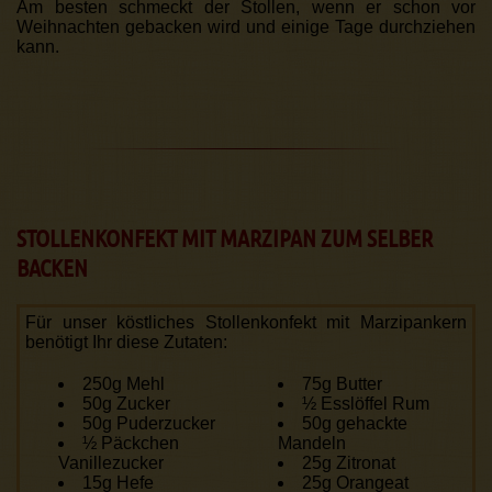
Am besten schmeckt der Stollen, wenn er schon vor
Weihnachten gebacken wird und einige Tage durchziehen
kann.
STOLLENKONFEKT MIT MARZIPAN ZUM SELBER
BACKEN
Für unser köstliches Stollenkonfekt mit Marzipan­kern
benötigt Ihr diese Zutaten:
250g Mehl
75g Butter
50g Zucker
½ Esslöffel Rum
50g Puderzucker
50g gehackte
½ Päckchen
Mandeln
Vanillezucker
25g Zitronat
15g Hefe
25g Orangeat