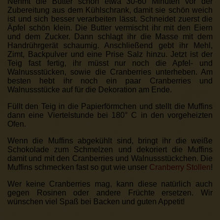
Nehmt die Butter schon etwa 30-60 Minuten vor der
Zubereitung aus dem Kühlschrank, damit sie schön weich
ist und sich besser verarbeiten lässt. Schneidet zuerst die
Äpfel schön klein. Die Butter vermischt ihr mit den Eiern
und dem Zucker. Dann schlagt ihr die Masse mit dem
Handrührgerät schaumig. Anschließend gebt ihr Mehl,
Zimt, Backpulver und eine Prise Salz hinzu. Jetzt ist der
Teig fast fertig, ihr müsst nur noch die Apfel- und
Walnussstücken, sowie die Cranberries unterheben. Am
besten hebt ihr noch ein paar Cranberries und
Walnussstücke auf für die Dekoration am Ende.
Füllt den Teig in die Papierförmchen und stellt die Muffins
dann eine Viertelstunde bei 180° C in den vorgeheizten
Ofen.
Wenn die Muffins abgekühlt sind, bringt ihr die weiße
Schokolade zum Schmelzen und dekoriert die Muffins
damit und mit den Cranberries und Walnussstückchen. Die
Muffins schmecken fast so gut wie unser
Cranberry Stollen
!
Wer keine Cranberries mag, kann diese natürlich auch
gegen Rosinen oder andere Früchte ersetzen. Wir
wünschen viel Spaß bei Backen und guten Appetit!