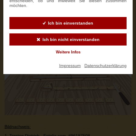
entscheiden, ob und inwieweit Sie diesen zustimmen
möchten.
Ich bin einverstanden
Ich bin nicht einverstanden
Weitere Infos
Impressum
|
Datenschutzerklärung
Bildnachweis:
1. Torsten Dietrich - Fotolia.com,
#96187508