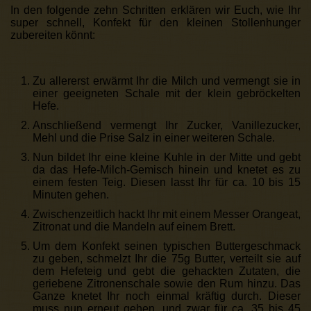
In den folgende zehn Schritten erklären wir Euch, wie Ihr
super schnell, Konfekt für den kleinen Stollenhunger
zubereiten könnt:
Zu allererst erwärmt Ihr die Milch und vermengt sie in
einer geeigneten Schale mit der klein gebröckelten
Hefe.
Anschließend vermengt Ihr Zucker, Vanillezucker,
Mehl und die Prise Salz in einer weiteren Schale.
Nun bildet Ihr eine kleine Kuhle in der Mitte und gebt
da das Hefe-Milch-Gemisch hinein und knetet es zu
einem festen Teig. Diesen lasst Ihr für ca. 10 bis 15
Minuten gehen.
Zwischenzeitlich hackt Ihr mit einem Messer Orangeat,
Zitronat und die Mandeln auf einem Brett.
Um dem Konfekt seinen typischen Buttergeschmack
zu geben, schmelzt Ihr die 75g Butter, verteilt sie auf
dem Hefeteig und gebt die gehackten Zutaten, die
geriebene Zitronenschale sowie den Rum hinzu. Das
Ganze knetet Ihr noch einmal kräftig durch. Dieser
muss nun erneut gehen, und zwar für ca. 35 bis 45