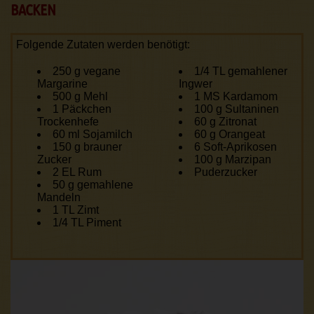
BACKEN
Folgende Zutaten werden benötigt:
250 g vegane
1/4 TL gemahlener
Margarine
Ingwer
500 g Mehl
1 MS Kardamom
1 Päckchen
100 g Sultaninen
Trockenhefe
60 g Zitronat
60 ml Sojamilch
60 g Orangeat
150 g brauner
6 Soft-Aprikosen
Zucker
100 g Marzipan
2 EL Rum
Puderzucker
50 g gemahlene
Mandeln
1 TL Zimt
1/4 TL Piment