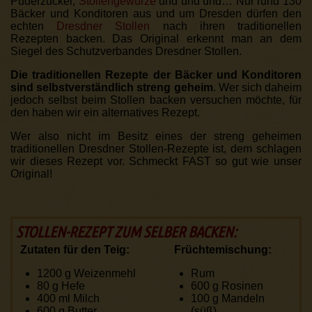
Puderzucker,
Stollengewürze
und und und… Nur rund 130
Bäcker und Konditoren aus und um Dresden dürfen den
echten
Dresdner Stollen
nach ihren traditionellen
Rezepten backen. Das Original erkennt man an dem
Siegel des Schutzverbandes Dresdner Stollen.
Die traditionellen Rezepte der Bäcker und Konditoren
sind selbstverständlich streng geheim
. Wer sich daheim
jedoch selbst beim Stollen backen versuchen möchte, für
den haben wir ein alternatives Rezept.
Wer also nicht im Besitz eines der streng geheimen
traditionellen Dresdner Stollen-Rezepte ist, dem schlagen
wir dieses Rezept vor. Schmeckt FAST so gut wie unser
Original!
STOLLEN-REZEPT ZUM SELBER BACKEN:
Zutaten für den Teig:
Früchtemischung:
1200 g
Weizenmehl
Rum
80 g
Hefe
600 g
Rosinen
400 ml
Milch
100 g
Mandeln
600 g
Butter
(süß)