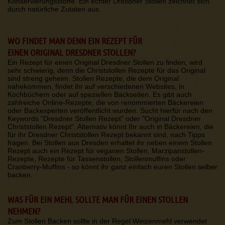
Konservierungsstoffe. Ein echter Dresdner Stollen zeichnet sich
durch natürliche Zutaten aus.
WO FINDET MAN DENN EIN REZEPT FÜR
EINEN ORIGINAL DRESDNER STOLLEN?
Ein Rezept für einen Original Dresdner Stollen zu finden, wird
sehr schwierig, denn die Christstollen Rezepte für das Original
sind streng geheim. Stollen Rezepte, die dem Original
nahekommen, findet ihr auf verschiedenen Websites, in
Kochbüchern oder auf speziellen Backseiten. Es gibt auch
zahlreiche Online-Rezepte, die von renommierten Bäckereien
oder Backexperten veröffentlicht wurden. Sucht hierfür nach den
Keywords "Dresdner Stollen Rezept" oder "Original Dresdner
Christstollen Rezept". Alternativ könnt Ihr auch in Bäckereien, die
für ihr Dresdner Christstollen Rezept bekannt sind, nach Tipps
fragen. Bei Stollen aus Dresden erhaltet ihr neben einem Stollen
Rezept auch ein Rezept für veganen Stollen, Marzipanstollen-
Rezepte, Rezepte für Tassenstollen, Stollenmuffins oder
Cranberry-Muffins - so könnt ihr ganz einfach euren Stollen selber
backen.
WAS FÜR EIN MEHL SOLLTE MAN FÜR EINEN STOLLEN
NEHMEN?
Zum Stollen Backen sollte in der Regel Weizenmehl verwendet