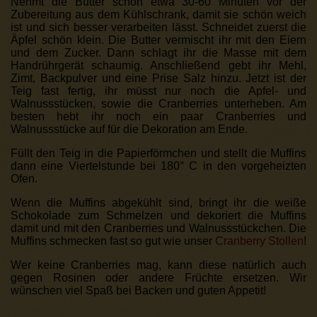
Nehmt die Butter schon etwa 30-60 Minuten vor der
Zubereitung aus dem Kühlschrank, damit sie schön weich
ist und sich besser verarbeiten lässt. Schneidet zuerst die
Äpfel schön klein. Die Butter vermischt ihr mit den Eiern
und dem Zucker. Dann schlagt ihr die Masse mit dem
Handrührgerät schaumig. Anschließend gebt ihr Mehl,
Zimt, Backpulver und eine Prise Salz hinzu. Jetzt ist der
Teig fast fertig, ihr müsst nur noch die Apfel- und
Walnussstücken, sowie die Cranberries unterheben. Am
besten hebt ihr noch ein paar Cranberries und
Walnussstücke auf für die Dekoration am Ende.
Füllt den Teig in die Papierförmchen und stellt die Muffins
dann eine Viertelstunde bei 180° C in den vorgeheizten
Ofen.
Wenn die Muffins abgekühlt sind, bringt ihr die weiße
Schokolade zum Schmelzen und dekoriert die Muffins
damit und mit den Cranberries und Walnussstückchen. Die
Muffins schmecken fast so gut wie unser
Cranberry Stollen
!
Wer keine Cranberries mag, kann diese natürlich auch
gegen Rosinen oder andere Früchte ersetzen. Wir
wünschen viel Spaß bei Backen und guten Appetit!