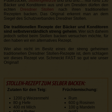
Puderzucker,
Stollengewürze
und und und… Nur rund 130
Bäcker und Konditoren aus und um Dresden dürfen den
echten
Dresdner Stollen
nach ihren traditionellen
Rezepten backen. Das Original erkennt man an dem
Siegel des Schutzverbandes Dresdner Stollen.
Die traditionellen Rezepte der Bäcker und Konditoren
sind selbstverständlich streng geheim
. Wer sich daheim
jedoch selbst beim Stollen backen versuchen möchte, für
den haben wir ein alternatives Rezept.
Wer also nicht im Besitz eines der streng geheimen
traditionellen Dresdner Stollen-Rezepte ist, dem schlagen
wir dieses Rezept vor. Schmeckt FAST so gut wie unser
Original!
STOLLEN-REZEPT ZUM SELBER BACKEN:
Zutaten für den Teig:
Früchtemischung:
1200 g
Weizenmehl
Rum
80 g
Hefe
600 g
Rosinen
400 ml
Milch
100 g
Mandeln
600 g
Butter
(süß)