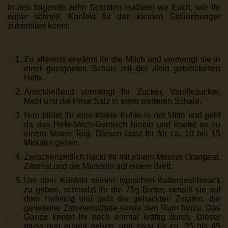
In den folgende zehn Schritten erklären wir Euch, wie Ihr
super schnell, Konfekt für den kleinen Stollenhunger
zubereiten könnt:
Zu allererst erwärmt Ihr die Milch und vermengt sie in
einer geeigneten Schale mit der klein gebröckelten
Hefe.
Anschließend vermengt Ihr Zucker, Vanillezucker,
Mehl und die Prise Salz in einer weiteren Schale.
Nun bildet Ihr eine kleine Kuhle in der Mitte und gebt
da das Hefe-Milch-Gemisch hinein und knetet es zu
einem festen Teig. Diesen lasst Ihr für ca. 10 bis 15
Minuten gehen.
Zwischenzeitlich hackt Ihr mit einem Messer Orangeat,
Zitronat und die Mandeln auf einem Brett.
Um dem Konfekt seinen typischen Buttergeschmack
zu geben, schmelzt Ihr die 75g Butter, verteilt sie auf
dem Hefeteig und gebt die gehackten Zutaten, die
geriebene Zitronenschale sowie den Rum hinzu. Das
Ganze knetet Ihr noch einmal kräftig durch. Dieser
muss nun erneut gehen, und zwar für ca. 35 bis 45