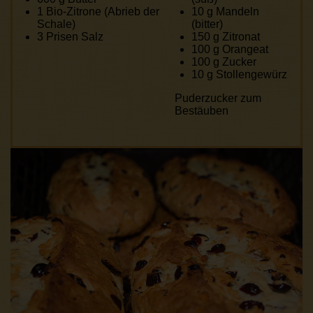
1
Bio-Zitrone (Abrieb der
10 g
Mandeln
Schale)
(bitter)
3
Prisen Salz
150 g
Zitronat
100 g
Orangeat
100 g
Zucker
10 g
Stollengewürz
Puderzucker zum
Bestäuben