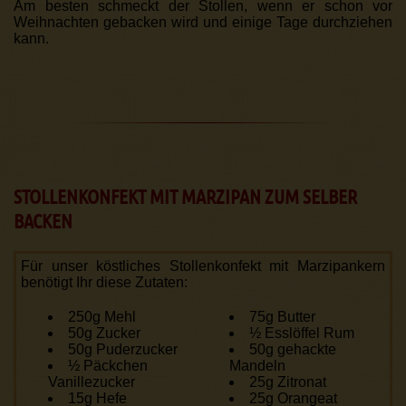
Am besten schmeckt der Stollen, wenn er schon vor
Weihnachten gebacken wird und einige Tage durchziehen
kann.
STOLLENKONFEKT MIT MARZIPAN ZUM SELBER
BACKEN
Für unser köstliches Stollenkonfekt mit Marzipan­kern
benötigt Ihr diese Zutaten:
250g Mehl
75g Butter
50g Zucker
½ Esslöffel Rum
50g Puderzucker
50g gehackte
½ Päckchen
Mandeln
Vanillezucker
25g Zitronat
15g Hefe
25g Orangeat