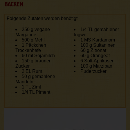
BACKEN
Folgende Zutaten werden benötigt:
250 g vegane
1/4 TL gemahlener
Margarine
Ingwer
500 g Mehl
1 MS Kardamom
1 Päckchen
100 g Sultaninen
Trockenhefe
60 g Zitronat
60 ml Sojamilch
60 g Orangeat
150 g brauner
6 Soft-Aprikosen
Zucker
100 g Marzipan
2 EL Rum
Puderzucker
50 g gemahlene
Mandeln
1 TL Zimt
1/4 TL Piment