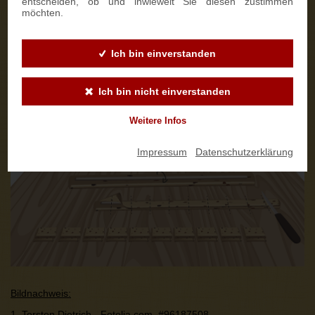
entscheiden, ob und inwieweit Sie diesen zustimmen
möchten.
Ich bin einverstanden
Ich bin nicht einverstanden
Weitere Infos
Impressum
|
Datenschutzerklärung
Bildnachweis:
1. Torsten Dietrich - Fotolia.com,
#96187508