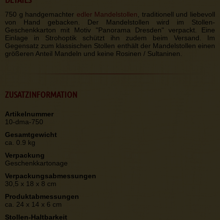
750 g handgemachter
edler Mandelstollen
, traditionell und liebevoll
von Hand gebacken. Der Mandelstollen wird im Stollen-
Geschenkkarton mit Motiv "Panorama Dresden" verpackt. Eine
Einlage in Strohoptik schützt ihn zudem beim Versand. Im
Gegensatz zum klassischen Stollen enthält der Mandelstollen einen
größeren Anteil Mandeln und keine Rosinen / Sultaninen.
ZUSATZINFORMATION
Artikelnummer
10-dma-750
Gesamtgewicht
ca. 0.9 kg
Verpackung
Geschenkkartonage
Verpackungsabmessungen
30,5 x 18 x 8 cm
Produktabmessungen
ca. 24 x 14 x 6 cm
Stollen-Haltbarkeit