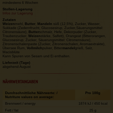
mindestens 6 Wochen
Stollen-Lagerung
Infos zur Lagerung
Zutaten
Weizen
mehl,
Butter
,
Mandeln
süß (12,5%), Zucker, Wasser,
Sukkade (Zedernfrucht, Glucosesirup, Zucker,Säuerungsmittel:
Citronensäure),
Butter
schmalz, Hefe, Dekorpuder (Zucker,
Traubenzucker,
Weizen
stärke, Salfett), Orangeat (Bitterorangen,
Glucosesirup, Zucker, Säuerungsmittel: Citronensäure),
Zitronenschalenpaste (Zucker, Zitronenschalen, Aromaextrakte),
Übersee Rum,
Vollmilch
pulver, Bitter
mandel
grieß, Salz,
Macisblüte
Kann Spuren von Sesam und Ei enthalten.
Lieferzeit (Tage)
abgehend August
NÄHRWERTANGABEN
Durchschnittliche Nährwerte: /
Pro 100g
Nutriture values on average:
Brennwert / energy
1874 kJ / 450 kcal
Fett / fat
25 g