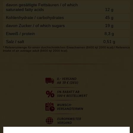
davon gesättigte Fettsäuren / of which
saturated fatty acids
12 g
Kohlenhydrate / carbohydrates
45 g
davon Zucker / of which sugars
19 g
Eiweiß / protein
8,3 g
Salz / salt
0,51 g
* Referenzmenge für einen durchschnittlichen Erwachsenen (8400 kj/ 2000 kcal)./ Reference
intake of an average adult (8400 kj/ 2000 kcal).