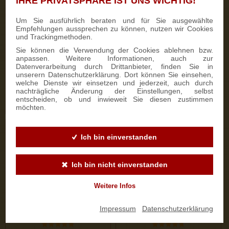
IHRE PRIVATSPHÄRE IST UNS WICHTIG!
50 Bewertungen
333 Bewertungen
Um Sie ausführlich beraten und für Sie ausgewählte
Empfehlungen aussprechen zu können, nutzen wir Cookies
750g Dresdner Stollen® in
700g Feinster Mohnstriezel
und Trackingmethoden.
Holzkiste
im Geschenkkarton
Sie können die Verwendung der Cookies ablehnen bzw.
anpassen. Weitere Informationen, auch zur
Datenverarbeitung durch Drittanbieter, finden Sie in
22,50 €
15,90 €
unserern Datenschutzerklärung. Dort können Sie einsehen,
welche Dienste wir einsetzen und jederzeit, auch durch
nachträgliche Änderung der Einstellungen, selbst
entscheiden, ob und inwieweit Sie diesen zustimmen
ZUM PRODUKT
ZUM PRODUKT
möchten.
Ich bin einverstanden
Ich bin nicht einverstanden
Weitere Infos
Impressum
|
Datenschutzerklärung