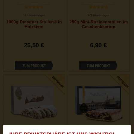
187 Bewertungen
271 Bewertungen
1000g Dresdner Stollen® in
250g Mini-Rosinenstollen im
Holzkiste
Geschenkkarton
25,50 €
6,90 €
ZUM PRODUKT
ZUM PRODUKT