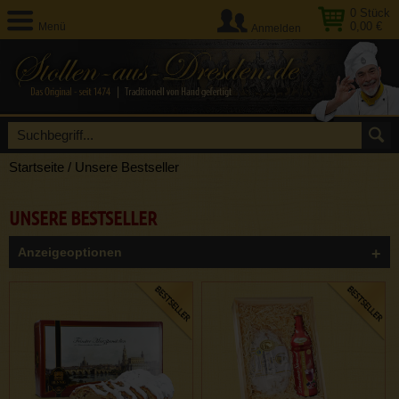
0
Stück
0,00 €
Menü
Anmelden
Startseite
/
Unsere Bestseller
UNSERE BESTSELLER
Anzeigeoptionen