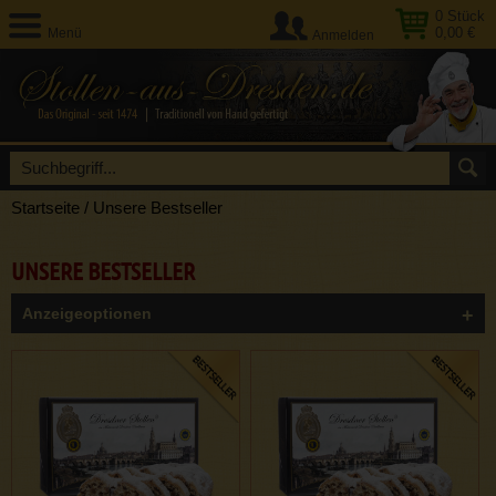
0
Stück
0,00 €
Menü
Anmelden
Startseite
/
Unsere Bestseller
UNSERE BESTSELLER
Anzeigeoptionen