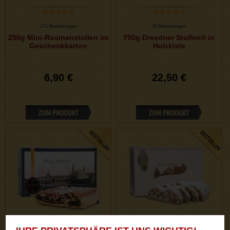
271 Bewertungen
50 Bewertungen
250g Mini-Rosinenstollen im
750g Dresdner Stollen® in
Geschenkkarton
Holzkiste
6,90 €
22,50 €
ZUM PRODUKT
ZUM PRODUKT