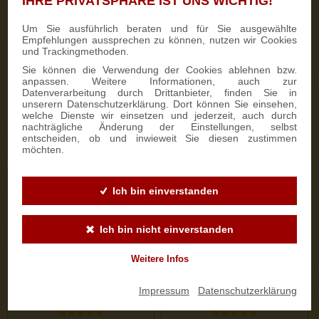
IHRE PRIVATSPHÄRE IST UNS WICHTIG!
333 Bewertungen
187 Bewertungen
Um Sie ausführlich beraten und für Sie ausgewählte
Empfehlungen aussprechen zu können, nutzen wir Cookies
700g Feinster Mohnstriezel
1000g Dresdner Stollen® in
und Trackingmethoden.
im Geschenkkarton
Holzkiste
Sie können die Verwendung der Cookies ablehnen bzw.
anpassen. Weitere Informationen, auch zur
Datenverarbeitung durch Drittanbieter, finden Sie in
15,90 €
25,50 €
unserern Datenschutzerklärung. Dort können Sie einsehen,
welche Dienste wir einsetzen und jederzeit, auch durch
nachträgliche Änderung der Einstellungen, selbst
entscheiden, ob und inwieweit Sie diesen zustimmen
ZUM PRODUKT
ZUM PRODUKT
möchten.
Ich bin einverstanden
Ich bin nicht einverstanden
Weitere Infos
Impressum
|
Datenschutzerklärung