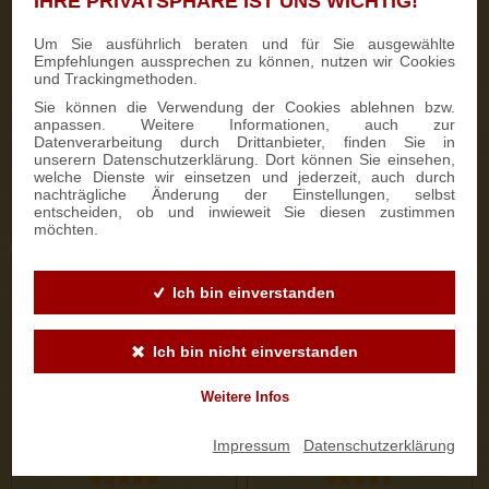
IHRE PRIVATSPHÄRE IST UNS WICHTIG!
333 Bewertungen
187 Bewertungen
Um Sie ausführlich beraten und für Sie ausgewählte
Empfehlungen aussprechen zu können, nutzen wir Cookies
700g Feinster Mohnstriezel
1000g Dresdner Stollen® in
und Trackingmethoden.
im Geschenkkarton
Holzkiste
Sie können die Verwendung der Cookies ablehnen bzw.
anpassen. Weitere Informationen, auch zur
Datenverarbeitung durch Drittanbieter, finden Sie in
15,90 €
25,50 €
unserern Datenschutzerklärung. Dort können Sie einsehen,
welche Dienste wir einsetzen und jederzeit, auch durch
nachträgliche Änderung der Einstellungen, selbst
entscheiden, ob und inwieweit Sie diesen zustimmen
ZUM PRODUKT
ZUM PRODUKT
möchten.
Ich bin einverstanden
Ich bin nicht einverstanden
Weitere Infos
Impressum
|
Datenschutzerklärung