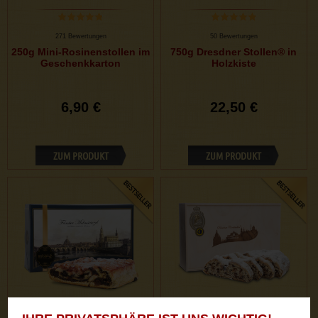
271 Bewertungen
50 Bewertungen
250g Mini-Rosinenstollen im
750g Dresdner Stollen® in
Geschenkkarton
Holzkiste
6,90 €
22,50 €
ZUM PRODUKT
ZUM PRODUKT