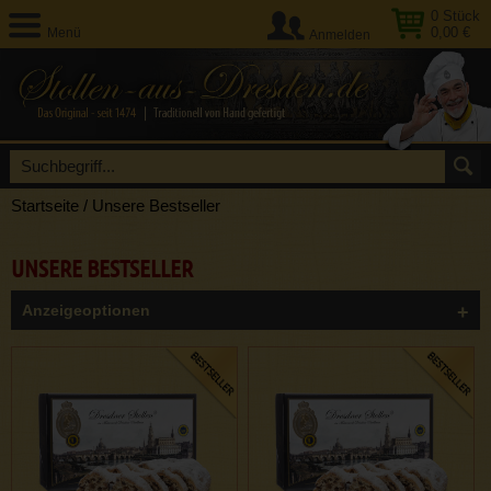
0
Stück
0,00 €
Menü
Anmelden
Startseite
/
Unsere Bestseller
UNSERE BESTSELLER
Anzeigeoptionen