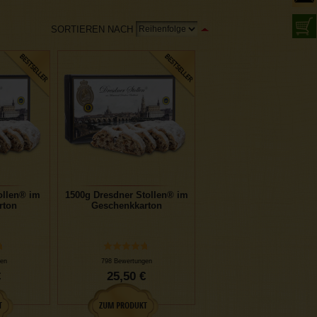
SORTIEREN NACH
ollen® im
1500g Dresdner Stollen® im
rton
Geschenkkarton
en
798 Bewertungen
€
25,50 €