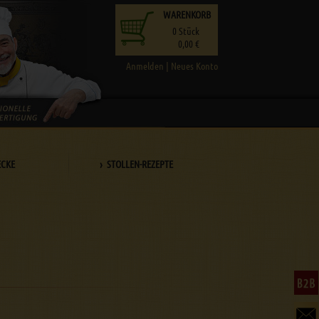
WARENKORB
0
Stück
0,00 €
Anmelden
|
Neues Konto
ECKE
› STOLLEN-REZEPTE