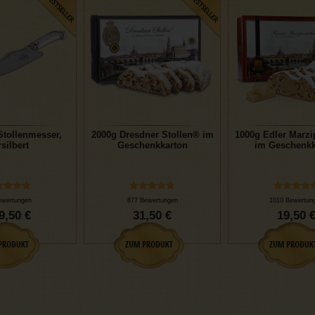
Stollenmesser,
2000g Dresdner Stollen® im
1000g Edler Marzi
silbert
Geschenkkarton
im Geschenkk
ewertungen
877 Bewertungen
1010 Bewertun
9,50 €
31,50 €
19,50 