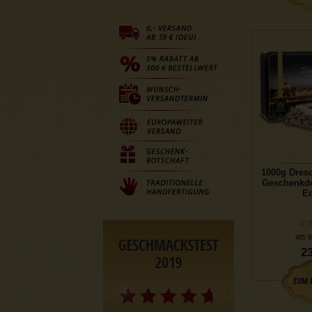
1000g Dresd
Geschenkdo
Ed
485 B
23