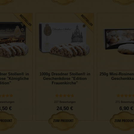
ner Stollen® in
1000g Dresdner Stollen® in
250g Mini-Rosinen
se "Königliche
Geschenkdose "Edition
Geschenkka
ition"
Frauenkirche"
ewertungen
227 Bewertungen
271 Bewertung
,50 €
24,50 €
6,90 €