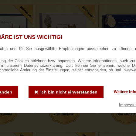
ÄRE IST UNS WICHTIG!
raten und für Sie ausgewählte Empfehlungen aussprechen zu können, 
ng der Cookies ablehnen bzw. anpassen. Weitere Informationen, auch zur
ie in unserern Datenschutzerklärung. Dort können Sie einsehen, welche D
er Mohnstriezel
1000g Dresdner Stollen® in
1000g Dresdner St
achträgliche Änderung der Einstellungen, selbst entscheiden, ob und inwiew
chenkkarton
Holzkiste
blauer Gesche
tanden
Ich bin nicht einverstanden
Weitere Inf
ewertungen
187 Bewertungen
307 Bewertung
,90 €
25,50 €
23,50 
Impress