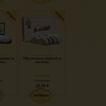
stollen im
750g Dresdner Stollen® in
rton
Holzkiste
en
50 Bewertungen
22,50 €