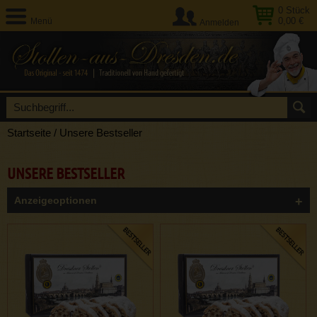
0
Stück
0,00 €
Menü
Anmelden
Startseite
/
Unsere Bestseller
UNSERE BESTSELLER
Anzeigeoptionen