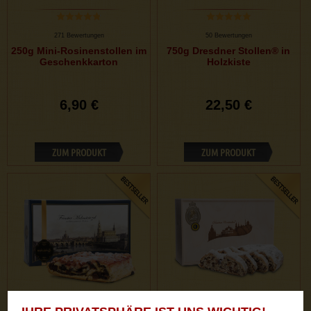
271 Bewertungen
50 Bewertungen
250g Mini-Rosinenstollen im
750g Dresdner Stollen® in
Geschenkkarton
Holzkiste
6,90 €
22,50 €
ZUM PRODUKT
ZUM PRODUKT