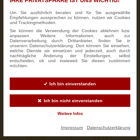
IHRE PRIVATSPHÄRE IST UNS WICHTIG!
333 Bewertungen
187 Bewertungen
Um Sie ausführlich beraten und für Sie ausgewählte
Empfehlungen aussprechen zu können, nutzen wir Cookies
700g Feinster Mohnstriezel
1000g Dresdner Stollen® in
und Trackingmethoden.
im Geschenkkarton
Holzkiste
Sie können die Verwendung der Cookies ablehnen bzw.
anpassen. Weitere Informationen, auch zur
Datenverarbeitung durch Drittanbieter, finden Sie in
15,90 €
25,50 €
unserern Datenschutzerklärung. Dort können Sie einsehen,
welche Dienste wir einsetzen und jederzeit, auch durch
nachträgliche Änderung der Einstellungen, selbst
entscheiden, ob und inwieweit Sie diesen zustimmen
ZUM PRODUKT
ZUM PRODUKT
möchten.
Ich bin einverstanden
Ich bin nicht einverstanden
Weitere Infos
Impressum
|
Datenschutzerklärung