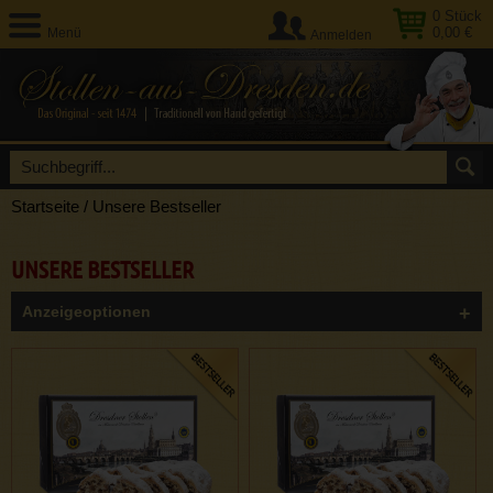
0
Stück
0,00 €
Menü
Anmelden
Startseite
/
Unsere Bestseller
UNSERE BESTSELLER
Anzeigeoptionen