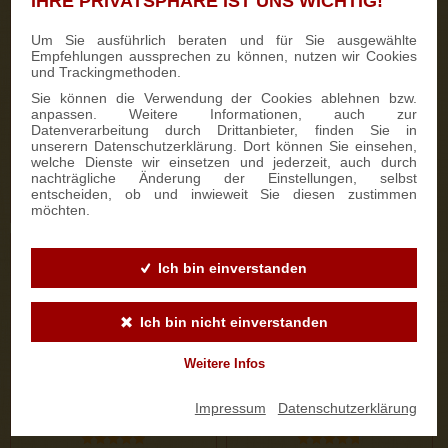
IHRE PRIVATSPHÄRE IST UNS WICHTIG!
333 Bewertungen
187 Bewertungen
Um Sie ausführlich beraten und für Sie ausgewählte
Empfehlungen aussprechen zu können, nutzen wir Cookies
700g Feinster Mohnstriezel
1000g Dresdner Stollen® in
und Trackingmethoden.
im Geschenkkarton
Holzkiste
Sie können die Verwendung der Cookies ablehnen bzw.
anpassen. Weitere Informationen, auch zur
Datenverarbeitung durch Drittanbieter, finden Sie in
15,90 €
25,50 €
unserern Datenschutzerklärung. Dort können Sie einsehen,
welche Dienste wir einsetzen und jederzeit, auch durch
nachträgliche Änderung der Einstellungen, selbst
entscheiden, ob und inwieweit Sie diesen zustimmen
ZUM PRODUKT
ZUM PRODUKT
möchten.
Ich bin einverstanden
Ich bin nicht einverstanden
Weitere Infos
Impressum
|
Datenschutzerklärung