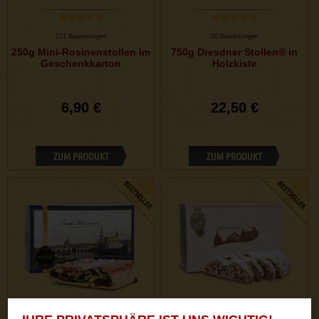
271 Bewertungen
50 Bewertungen
250g Mini-Rosinenstollen im
750g Dresdner Stollen® in
Geschenkkarton
Holzkiste
6,90 €
22,50 €
ZUM PRODUKT
ZUM PRODUKT