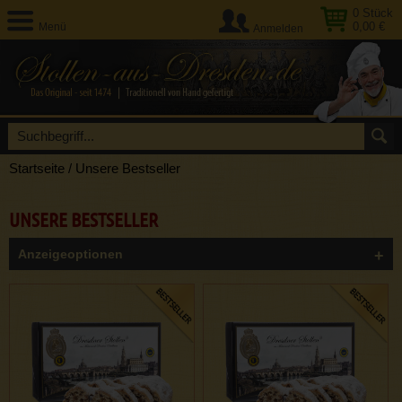
0
Stück
0,00 €
Menü
Anmelden
Startseite
/
Unsere Bestseller
UNSERE BESTSELLER
Anzeigeoptionen