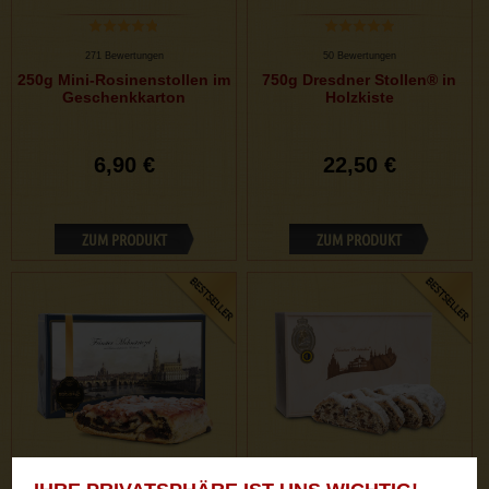
271 Bewertungen
50 Bewertungen
250g Mini-Rosinenstollen im
750g Dresdner Stollen® in
Geschenkkarton
Holzkiste
6,90 €
22,50 €
ZUM PRODUKT
ZUM PRODUKT