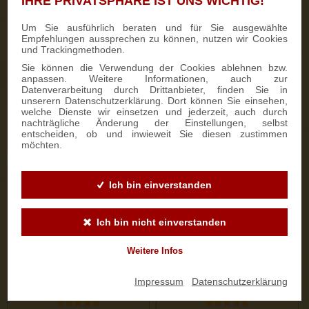
IHRE PRIVATSPHÄRE IST UNS WICHTIG!
333 Bewertungen
187 Bewertungen
Um Sie ausführlich beraten und für Sie ausgewählte
Empfehlungen aussprechen zu können, nutzen wir Cookies
700g Feinster Mohnstriezel
1000g Dresdner Stollen® in
und Trackingmethoden.
im Geschenkkarton
Holzkiste
Sie können die Verwendung der Cookies ablehnen bzw.
anpassen. Weitere Informationen, auch zur
Datenverarbeitung durch Drittanbieter, finden Sie in
15,90 €
25,50 €
unserern Datenschutzerklärung. Dort können Sie einsehen,
welche Dienste wir einsetzen und jederzeit, auch durch
nachträgliche Änderung der Einstellungen, selbst
entscheiden, ob und inwieweit Sie diesen zustimmen
ZUM PRODUKT
ZUM PRODUKT
möchten.
Ich bin einverstanden
Ich bin nicht einverstanden
Weitere Infos
Impressum
|
Datenschutzerklärung