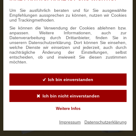
Um Sie ausführlich beraten und für Sie ausgewählte
Kontaktaufnahme
5
Empfehlungen aussprechen zu können, nutzen wir Cookies
und Trackingmethoden.
Wir kontaktieren Sie persönlich.
Sie können die Verwendung der Cookies ablehnen bzw.
anpassen. Weitere Informationen, auch zur
Personalisierung auswählen
6
Datenverarbeitung durch Drittanbieter, finden Sie in
unserern Datenschutzerklärung. Dort können Sie einsehen,
Stollenbanderole
welche Dienste wir einsetzen und jederzeit, auch durch
nachträgliche Änderung der Einstellungen, selbst
An der
Stollenbanderole
können wir ab 50 Stück auf Wunsch
entscheiden, ob und inwieweit Sie diesen zustimmen
eine individuelle Gestaltung in Ihrem Firmendesign
möchten.
vornehmen. So wird der Stollen zu einem ganz besonderen
Werbeartikel. Die Lieferzeit beträgt ca. 14 Tage.
Ich bin einverstanden
Ich bin nicht einverstanden
Weitere Infos
Impressum
|
Datenschutzerklärung