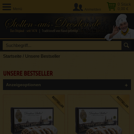
0
Stück
0,00 €
Menü
Anmelden
Startseite
/
Unsere Bestseller
UNSERE BESTSELLER
Anzeigeoptionen