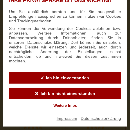
IHRE PRIVATSPHÄRE IST UNS WICHTIG!
333 Bewertungen
187 Bewertungen
Um Sie ausführlich beraten und für Sie ausgewählte
Empfehlungen aussprechen zu können, nutzen wir Cookies
700g Feinster Mohnstriezel
1000g Dresdner Stollen® in
und Trackingmethoden.
im Geschenkkarton
Holzkiste
Sie können die Verwendung der Cookies ablehnen bzw.
anpassen. Weitere Informationen, auch zur
Datenverarbeitung durch Drittanbieter, finden Sie in
15,90 €
25,50 €
unserern Datenschutzerklärung. Dort können Sie einsehen,
welche Dienste wir einsetzen und jederzeit, auch durch
nachträgliche Änderung der Einstellungen, selbst
entscheiden, ob und inwieweit Sie diesen zustimmen
ZUM PRODUKT
ZUM PRODUKT
möchten.
Ich bin einverstanden
Ich bin nicht einverstanden
Weitere Infos
Impressum
|
Datenschutzerklärung