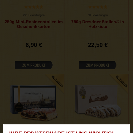
271 Bewertungen
50 Bewertungen
250g Mini-Rosinenstollen im
750g Dresdner Stollen® in
Geschenkkarton
Holzkiste
6,90 €
22,50 €
ZUM PRODUKT
ZUM PRODUKT