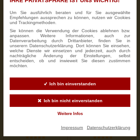
IHRE PRIVATSPHÄRE IST UNS WICHTIG!
333 Bewertungen
187 Bewertungen
Um Sie ausführlich beraten und für Sie ausgewählte
Empfehlungen aussprechen zu können, nutzen wir Cookies
700g Feinster Mohnstriezel
1000g Dresdner Stollen® in
und Trackingmethoden.
im Geschenkkarton
Holzkiste
Sie können die Verwendung der Cookies ablehnen bzw.
anpassen. Weitere Informationen, auch zur
Datenverarbeitung durch Drittanbieter, finden Sie in
15,90 €
25,50 €
unserern Datenschutzerklärung. Dort können Sie einsehen,
welche Dienste wir einsetzen und jederzeit, auch durch
nachträgliche Änderung der Einstellungen, selbst
entscheiden, ob und inwieweit Sie diesen zustimmen
ZUM PRODUKT
ZUM PRODUKT
möchten.
Ich bin einverstanden
Ich bin nicht einverstanden
Weitere Infos
Impressum
|
Datenschutzerklärung