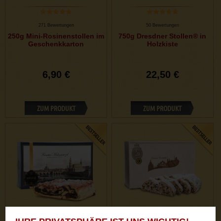
271 Bewertungen
50 Bewertungen
250g Mini-Rosinenstollen im
750g Dresdner Stollen® in
Geschenkkarton
Holzkiste
6,90 €
22,50 €
ZUM PRODUKT
ZUM PRODUKT