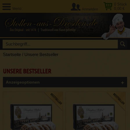
0
Stück
0,00 €
Menü
Anmelden
Startseite
/
Unsere Bestseller
UNSERE BESTSELLER
Anzeigeoptionen