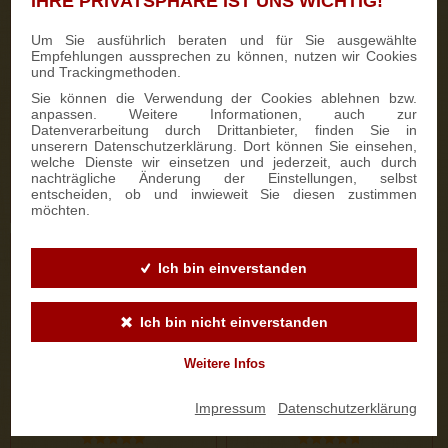
IHRE PRIVATSPHÄRE IST UNS WICHTIG!
333 Bewertungen
187 Bewertungen
Um Sie ausführlich beraten und für Sie ausgewählte
Empfehlungen aussprechen zu können, nutzen wir Cookies
700g Feinster Mohnstriezel
1000g Dresdner Stollen® in
und Trackingmethoden.
im Geschenkkarton
Holzkiste
Sie können die Verwendung der Cookies ablehnen bzw.
anpassen. Weitere Informationen, auch zur
Datenverarbeitung durch Drittanbieter, finden Sie in
15,90 €
25,50 €
unserern Datenschutzerklärung. Dort können Sie einsehen,
welche Dienste wir einsetzen und jederzeit, auch durch
nachträgliche Änderung der Einstellungen, selbst
entscheiden, ob und inwieweit Sie diesen zustimmen
ZUM PRODUKT
ZUM PRODUKT
möchten.
Ich bin einverstanden
Ich bin nicht einverstanden
Weitere Infos
Impressum
|
Datenschutzerklärung