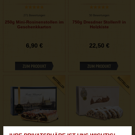
271 Bewertungen
50 Bewertungen
250g Mini-Rosinenstollen im
750g Dresdner Stollen® in
Geschenkkarton
Holzkiste
6,90 €
22,50 €
ZUM PRODUKT
ZUM PRODUKT