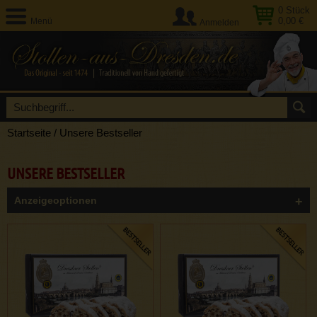
0
Stück
0,00 €
Menü
Anmelden
Startseite
/
Unsere Bestseller
UNSERE BESTSELLER
Anzeigeoptionen