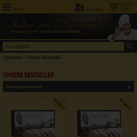
0
Stück
0,00 €
Menü
Anmelden
Startseite
/
Unsere Bestseller
UNSERE BESTSELLER
Anzeigeoptionen