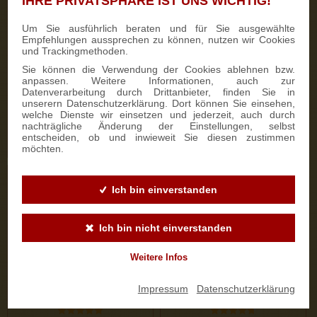
IHRE PRIVATSPHÄRE IST UNS WICHTIG!
333 Bewertungen
187 Bewertungen
Um Sie ausführlich beraten und für Sie ausgewählte
Empfehlungen aussprechen zu können, nutzen wir Cookies
700g Feinster Mohnstriezel
1000g Dresdner Stollen® in
und Trackingmethoden.
im Geschenkkarton
Holzkiste
Sie können die Verwendung der Cookies ablehnen bzw.
anpassen. Weitere Informationen, auch zur
Datenverarbeitung durch Drittanbieter, finden Sie in
15,90 €
25,50 €
unserern Datenschutzerklärung. Dort können Sie einsehen,
welche Dienste wir einsetzen und jederzeit, auch durch
nachträgliche Änderung der Einstellungen, selbst
entscheiden, ob und inwieweit Sie diesen zustimmen
ZUM PRODUKT
ZUM PRODUKT
möchten.
Ich bin einverstanden
Ich bin nicht einverstanden
Weitere Infos
Impressum
|
Datenschutzerklärung