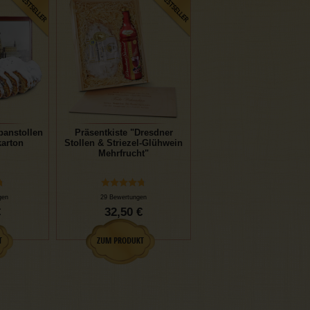
panstollen
Präsentkiste "Dresdner
arton
Stollen & Striezel-Glühwein
Mehrfrucht"
gen
29 Bewertungen
€
32,50 €