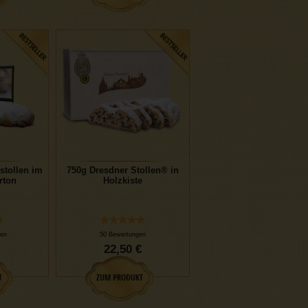
stollen im
750g Dresdner Stollen® in
rton
Holzkiste
en
50 Bewertungen
22,50 €