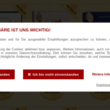
ÄRE IST UNS WICHTIG!
raten und für Sie ausgewählte Empfehlungen aussprechen zu können, 
ng der Cookies ablehnen bzw. anpassen. Weitere Informationen, auch zur
ie in unserern Datenschutzerklärung. Dort können Sie einsehen, welche D
er Mohnstriezel
1000g Dresdner Stollen® in
1000g Dresdner St
achträgliche Änderung der Einstellungen, selbst entscheiden, ob und inwiew
chenkkarton
Holzkiste
blauer Gesche
tanden
Ich bin nicht einverstanden
Weitere Inf
ewertungen
187 Bewertungen
307 Bewertung
,90 €
25,50 €
23,50 
Impress