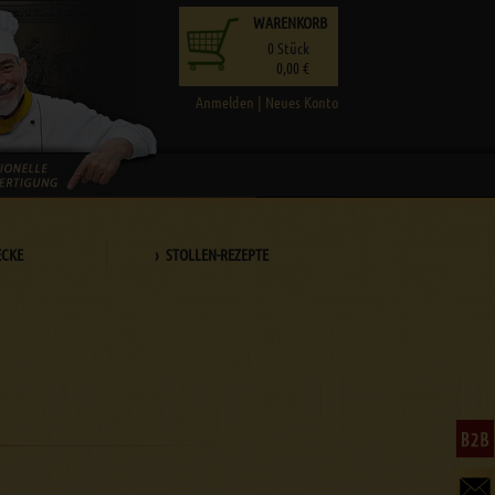
WARENKORB
0
Stück
0,00 €
Anmelden
|
Neues Konto
ECKE
› STOLLEN-REZEPTE