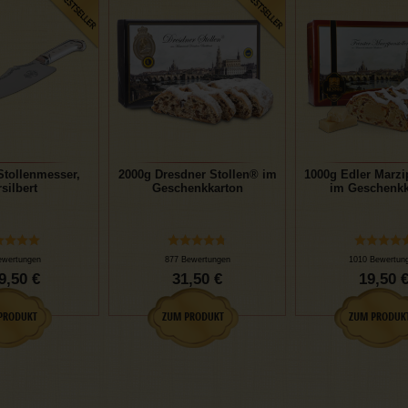
Stollenmesser,
2000g Dresdner Stollen® im
1000g Edler Marzi
silbert
Geschenkkarton
im Geschenkk
ewertungen
877 Bewertungen
1010 Bewertun
9,50 €
31,50 €
19,50 