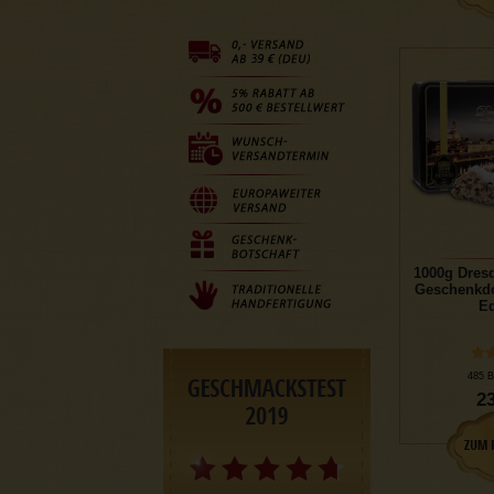
1000g Dresd
Geschenkdo
Ed
485 B
23