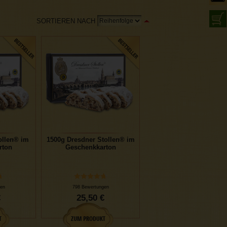
SORTIEREN NACH
ollen® im
1500g Dresdner Stollen® im
rton
Geschenkkarton
en
798 Bewertungen
€
25,50 €