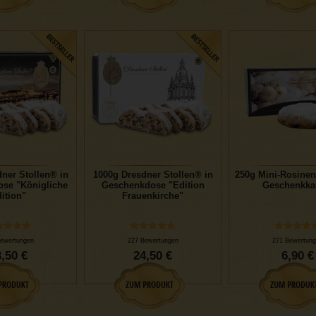
ner Stollen® in
1000g Dresdner Stollen® in
250g Mini-Rosinen
se "Königliche
Geschenkdose "Edition
Geschenkka
ition"
Frauenkirche"
ewertungen
227 Bewertungen
271 Bewertung
,50 €
24,50 €
6,90 €