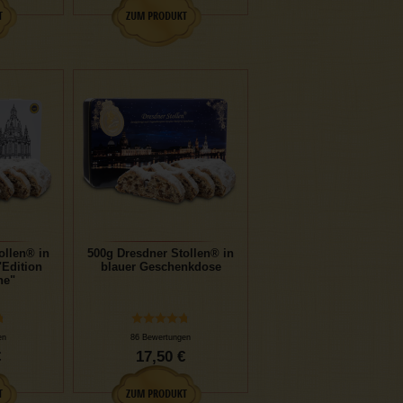
ollen® in
500g Dresdner Stollen® in
Edition
blauer Geschenkdose
he"
en
86 Bewertungen
€
17,50 €