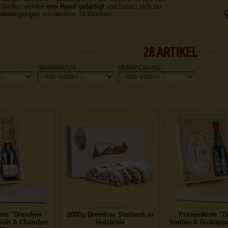
 Stollen werden
von Hand gefertigt
und halten sich bei
erbedingungen mindestens 16 Wochen.
28 ARTIKEL
GRAMMATUR
VERPACKUNG
ste "Dresdner
2000g Dresdner Stollen® in
Präsentkiste "D
Moët & Chandon
Holzkiste
Stollen & Rotkäpp