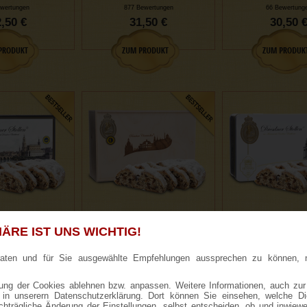
wertungen
877 Bewertungen
66 Bewertung
,50 €
31,50 €
30,50 
ÄRE IST UNS WICHTIG!
ner Stollen® im
1000g Dresdner Stollen® in
1000g Dresdner St
enkkarton
Holzkiste
Geschenkdose "
Frauenkirc
raten und für Sie ausgewählte Empfehlungen aussprechen zu können, 
ng der Cookies ablehnen bzw. anpassen. Weitere Informationen, auch zur
ie in unserern Datenschutzerklärung. Dort können Sie einsehen, welche D
ewertungen
187 Bewertungen
227 Bewertung
achträgliche Änderung der Einstellungen, selbst entscheiden, ob und inwiew