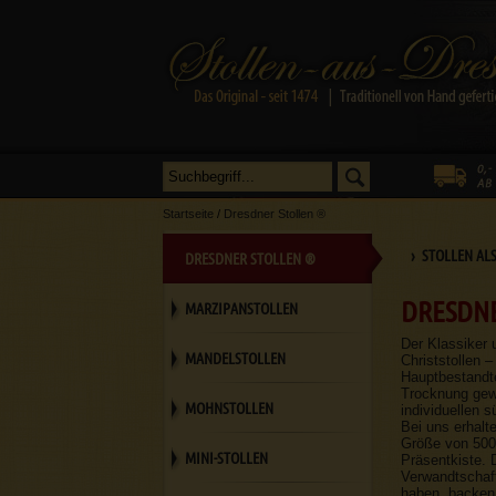
Startseite
/
Dresdner Stollen ®
› STOLLEN AL
DRESDNER STOLLEN ®
DRESDNE
MARZIPANSTOLLEN
Der Klassiker 
MANDELSTOLLEN
Christstollen –
Hauptbestandte
Trocknung gewi
MOHNSTOLLEN
individuellen 
Bei uns erhalt
Größe von 500g
MINI-STOLLEN
Präsentkiste. 
Verwandtschaft
haben, backen 