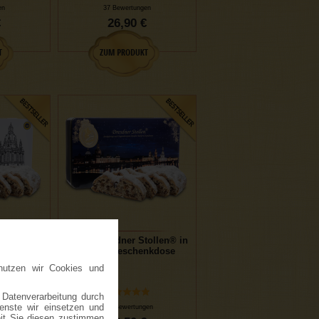
en
37 Bewertungen
€
26,90 €
ollen® in
1000g Dresdner Stollen® in
Edition
blauer Geschenkdose
he"
nutzen wir Cookies und
 Datenverarbeitung durch
ienste wir einsetzen und
en
307 Bewertungen
eit Sie diesen zustimmen