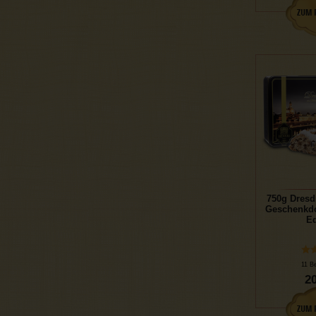
750g Dresd
Geschenkdo
Ed
11 B
20