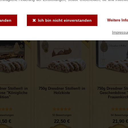
,50 €
25,50 €
24,50 
tanden
Ich bin nicht einverstanden
Weitere Inf
Impress
ner Stollen® in
750g Dresdner Stollen® in
750g Dresdner St
se "Königliche
Holzkiste
Geschenkdose "
ition"
Frauenkirc
ewertungen
50 Bewertungen
64 Bewertung
,50 €
22,50 €
21,90 