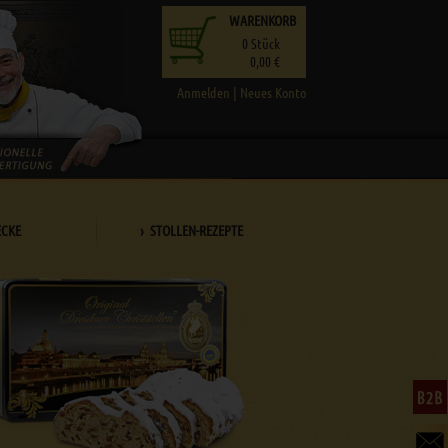
WARENKORB
0
Stück
0,00 €
Anmelden
|
Neues Konto
ECKE
› STOLLEN-REZEPTE